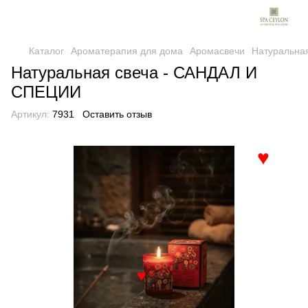
Каталог
Ароматерапия для дома
Аромасвечи
Натуральна
Натуральная свеча - САНДАЛ И
СПЕЦИИ
Артикул:
7931
Оставить отзыв
♥
♥