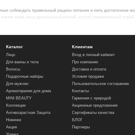
ько соблюдать правильный рацион питания и пить достаточное кол
клетки кожи лица драгоценной влагой, купите увлажняющий спрей.
ественный спрей с продуманным составом поможет также удержать
прей?
Каталог
Клиентам
из компонентов ежедневного ухода, но в некоторых случаях качест
Лицо
Вход в личный кабинет
енять его в следующих случаях:
Для ванны и тела
Про компанию
Волосы
Доставка и оплата
 время прогулок;
Подарочные наборы
Условия продажи
Для мужчин
Пользовательское соглашение
ия коже эффекта свечения и упругости;
Ароматерапия для дома
Контакты
го увлажнения в случаях обострения акне.
MINI BEAUTY
Гармония с природой
Коллекции
Акционные предложения
 макияжа. Мелкие капли спрея, распыленного на лицо с большого
Антивозрастная Защита
Сертификаты качества
увлажнения можно брать с собой в поездки и путешествия. Космети
Новинки
БЛОГ
шо вымыть руки перед нанесением увлажняющей косметики.
Акция
Партнеры
Уценка