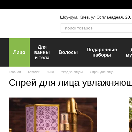
Перейти к основному контенту
Шоу-рум. Киев, ул.Эспланадная, 20
Для
Подарочные
Лицо
ванны
Волосы
наборы
му
и тела
Главная
Каталог
Лицо
Уход за лицом
Спрей для лица
Спрей для лица увлажняю