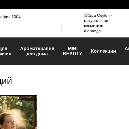
, офис 1004
Для
Ароматерапия
MINI
А
Коллекции
жчин
для дома
BEAUTY
щий