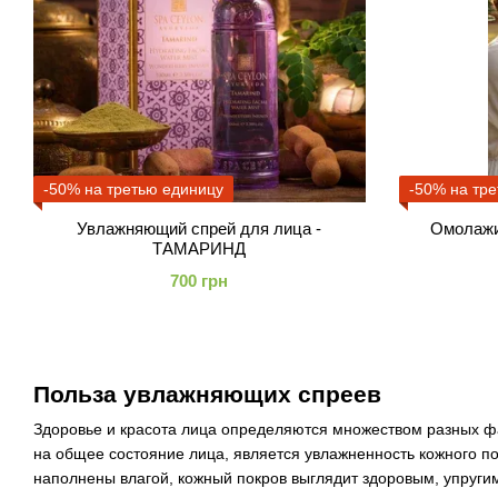
-50% на третью единицу
-50% на тр
Увлажняющий спрей для лица -
Омолажи
ТАМАРИНД
700 грн
Польза увлажняющих спреев
Здоровье и красота лица определяются множеством разных фа
на общее состояние лица, является увлажненность кожного пок
наполнены влагой, кожный покров выглядит здоровым, упругим