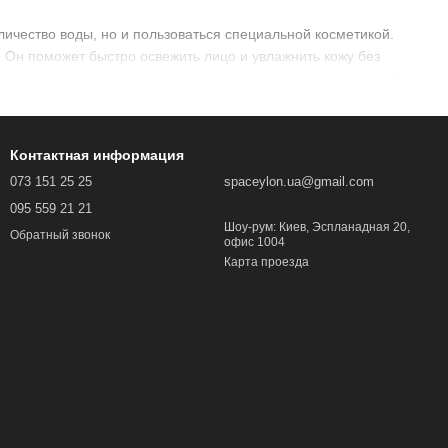
ичество воды, но и пользоваться специальной косметикой.
 Он поможет быстро освежить лицо и увлажнить кожу без
 влагу в клетках дермы и сохранить естественный защитный
Контактная информация
венный спрей по эффективности может сравниться с легким
073 151 25 25
spaceylon.ua@gmail.com
095 559 21 21
Шоу-рум: Киев, Эспланадная 20,
Обратный звонок
офис 1004
Карта проезда
 расстояния, придадут косметике эффект влажности и
ческим средством в упаковке с распылителем невероятно