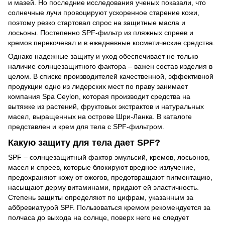
и мазей. Но последние исследования ученых показали, что
солнечные лучи провоцируют ускоренное старение кожи,
поэтому резко стартовал спрос на защитные масла и
лосьоны. Постепенно SPF-фильтр из пляжных спреев и
кремов перекочевал и в ежедневные косметические средства.
Однако надежные защиту и уход обеспечивает не только
наличие солнцезащитного фактора – важен состав изделия в
целом. В списке производителей качественной, эффективной
продукции одно из лидерских мест по праву занимает
компания Spa Ceylon, которая производит средства на
вытяжке из растений, фруктовых экстрактов и натуральных
масел, выращенных на острове Шри-Ланка. В каталоге
представлен и крем для тела с SPF-фильтром.
Какую защиту для тела дает SPF?
SPF – солнцезащитный фактор эмульсий, кремов, лосьонов,
масел и спреев, которые блокируют вредное излучение,
предохраняют кожу от ожогов, предотвращают пигментацию,
насыщают дерму витаминами, придают ей эластичность.
Степень защиты определяют по цифрам, указанным за
аббревиатурой SPF. Пользоваться кремом рекомендуется за
полчаса до выхода на солнце, поверх него не следует