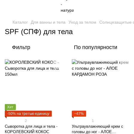
Каталог
Для ванны и тела
Уход за телом
Солнцезащитые 
SPF (СПФ) для тела
Фильтр
По популярности
Хит
-50% на третью единицу
−47%
2
1
Cыворотка для лица и тела -
Ультраувлажняющий крем с
КОРОЛЕВСКИЙ КОКОС
головы до ног - АЛОЕ