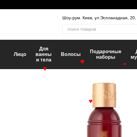
Перейти к основному контенту
Шоу-рум. Киев, ул.Эспланадная, 20
Для
Подарочные
Лицо
ванны
Волосы
наборы
му
и тела
♥
♥
♥
♥