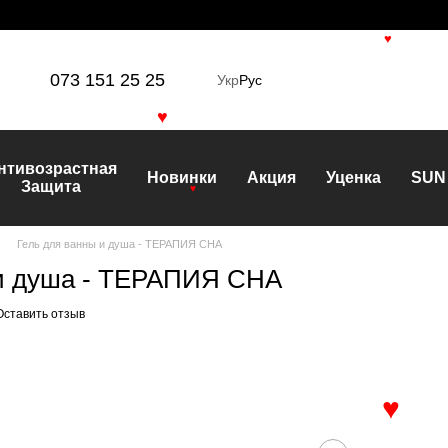
♥
073 151 25 25
Укр
Рус
♥
нтивозрастная
Новинки
Акция
Уценка
SUN
Защита
♥
Гель для ванны и душа - ТЕРАПИЯ СНА
 и душа - ТЕРАПИЯ СНА
Оставить отзыв
♥