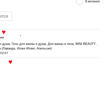
В желания
ится
♥
чии
♥
и душа, Гель для ванны и душа, Для ванны и тела, MINI BEAUTY ,
а (Лаванда, Иланг-Иланг, Апельсин)
врат
♥