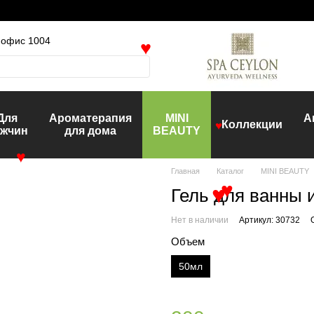
, офис 1004
♥
Для
Ароматерапия
MINI
А
Коллекции
жчин
для дома
BEAUTY
♥
♥
Главная
Каталог
MINI BEAUTY
Гель для ванны
♥
♥
Нет в наличии
Артикул: 30732
Объем
50мл