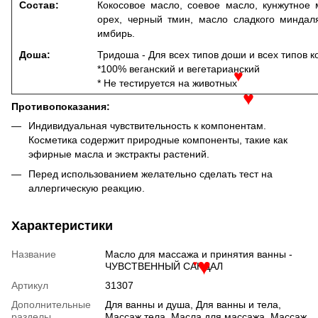
Состав:
Кокосовое масло, соевое масло, кунжутное м
орех, черный тмин, масло сладкого миндаля
имбирь.
Доша:
Тридоша - Для всех типов доши и всех типов к
*100% веганский и вегетарианский
* Не тестируется на животных
♥
Противопоказания:
♥
Индивидуальная чувствительность к компонентам.
Косметика содержит природные компоненты, такие как
эфирные масла и экстракты растений.
Перед использованием желательно сделать тест на
аллергическую реакцию.
Характеристики
Название
Масло для массажа и принятия ванны -
ЧУВСТВЕННЫЙ САНДАЛ
♥
♥
Артикул
31307
Дополнительные
Для ванны и душа, Для ванны и тела,
разделы
Массаж тела, Масла для массажа, Массаж