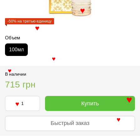
♥
-50% на третью единицу
♥
Объем
100мл
♥
В наличии
♥
715 грн
Купить
♥
♥
Быстрый заказ
♥