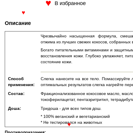
В избранное
♥
♥
Описание
Чрезвычайно насыщенная формула, смеша
отжима из лучших свежих кокосов, собранных
Богато питательными витаминами и защитным
восстановления кожи. Глубоко увлажняет, пит
состояние кожи.
______________________________________
Способ
Слегка нанесите на все тело. Помассируйте 
применения:
оптимальных результатов слегка нагрейте пер
Состав:
Фракционализованное кокосовое масло, масло
токоферилацетат, пентаэритритил, тетрадибут
Доша:
Тридоша - для всех типов дош.
* 100% веганский и вегетарианский
* Не тестировался на животных
♥
Противопоказания: