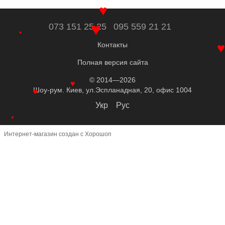
♥
073 151 25 25
095 559 21 21
♥
♥
Контакты
Полная версия сайта
© 2014—2026
♥
Шоу-рум. Киев, ул.Эспланадная, 20, офис 1004
♥
Укр
Рус
♥
Интернет-магазин создан с Хорошоп