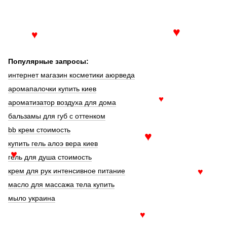
♥
♥
Популярные запросы:
интернет магазин косметики аюрведа
аромапалочки купить киев
♥
ароматизатор воздуха для дома
бальзамы для губ с оттенком
bb крем стоимость
♥
купить гель алоэ вера киев
♥
гель для душа стоимость
крем для рук интенсивное питание
♥
масло для массажа тела купить
мыло украина
♥