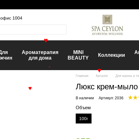
, офис 1004
♥
Для
Ароматерапия
MINI
А
Коллекции
жчин
для дома
BEAUTY
♥
♥
Главная
Каталог
Для ванны и т
Люкс крем-мыл
♥
В наличии
Артикул: 2036
Объем
100г