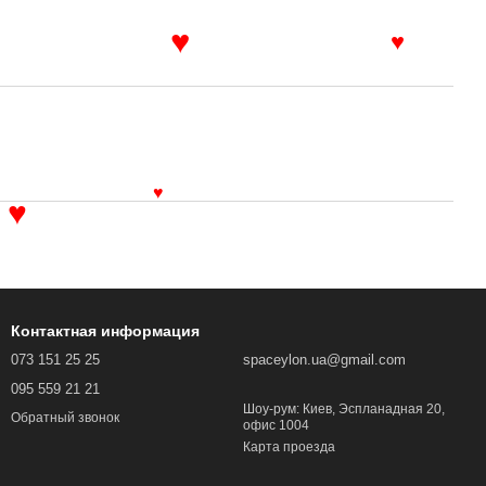
♥
♥
♥
♥
Контактная информация
073 151 25 25
spaceylon.ua@gmail.com
095 559 21 21
Шоу-рум: Киев, Эспланадная 20,
Обратный звонок
офис 1004
Карта проезда