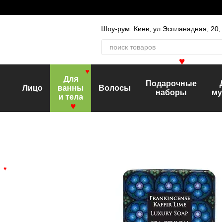
Перейти к основному контенту
Шоу-рум. Киев, ул.Эспланадная, 20
♥
♥
Для
Подарочные
Лицо
ванны
Волосы
наборы
му
и тела
♥
♥