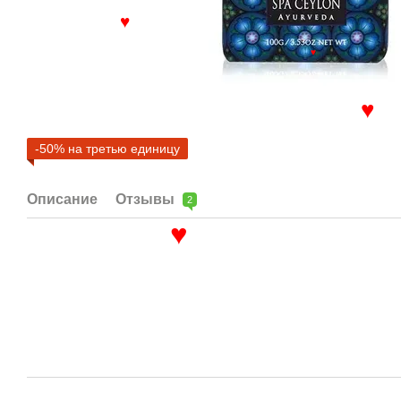
♥
♥
♥
-50% на третью единицу
Описание
Отзывы
2
♥