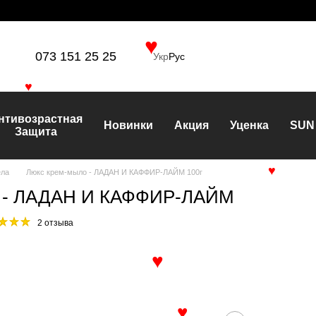
073 151 25 25
Укр
Рус
♥
♥
нтивозрастная
Новинки
Акция
Уценка
SUN
Защита
ела
Люкс крем-мыло - ЛАДАН И КАФФИР-ЛАЙМ 100г
♥
о - ЛАДАН И КАФФИР-ЛАЙМ
2 отзыва
♥