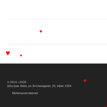
♥
♥
♥
© 2014—2026
♥
Шоу-рум. Киев, ул.Эспланадная, 20, офис 1004
Мобильная версия