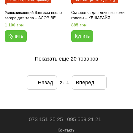
-50% на третью единицу
-50% на третью единицу
Успокаивающий бальзам после
Сыворотка для лечения кожи
загара для тела – АЛОЭ ВЕРА
головы – КЕШАРАЙЯ
И КОРОЛЕВСКИЙ КОКОС
1 100 грн
885 грн
Купить
Купить
Показать еще 20 товаров
Назад
Вперед
2
з 4
073 151 25 25
095 559 21 21
Контакты