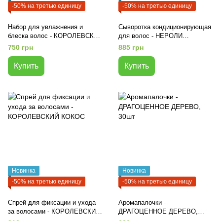
-50% на третью единицу
-50% на третью единицу
Набор для увлажнения и
Сыворотка кондиционирующая
блеска волос - КОРОЛЕВСКИЙ
для волос - НЕРОЛИ
КОКОС
ЖАСМИН
750 грн
885 грн
Купить
Купить
Новинка
Новинка
-50% на третью единицу
-50% на третью единицу
Спрей для фиксации и ухода
Аромапалочки -
за волосами - КОРОЛЕВСКИЙ
ДРАГОЦЕННОЕ ДЕРЕВО,
КОКОС
30шт