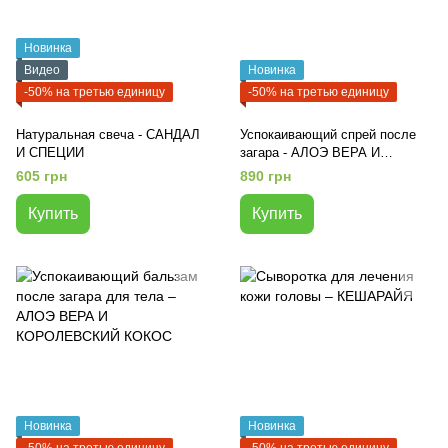
Новинка
Видео
Новинка
-50% на третью единицу
-50% на третью единицу
Натуральная свеча - САНДАЛ
Успокаивающий спрей после
И СПЕЦИИ
загара - АЛОЭ ВЕРА И
КОРОЛЕВСКИЙ КОКОС
605 грн
890 грн
Купить
Купить
Новинка
Новинка