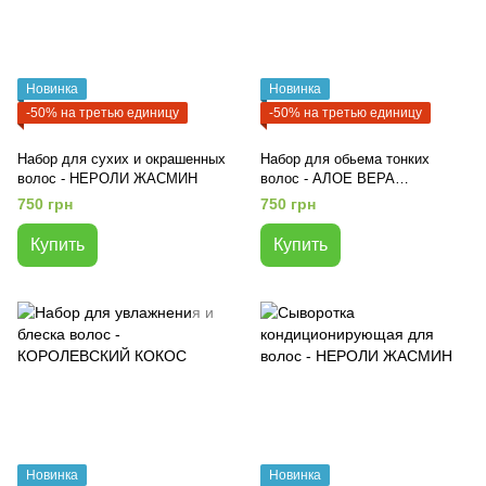
Новинка
Новинка
-50% на третью единицу
-50% на третью единицу
Набор для сухих и окрашенных
Набор для обьема тонких
волос - НЕРОЛИ ЖАСМИН
волос - АЛОЕ ВЕРА
ВОДОРОСЛИ
750 грн
750 грн
Купить
Купить
Новинка
Новинка