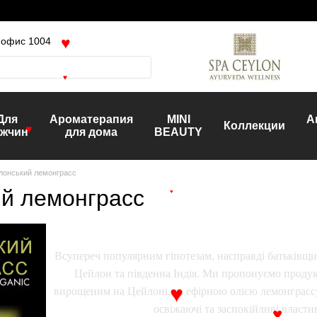
, офис 1004
♥
♥
Для
Ароматерапия
MINI
А
Коллекции
жчин
для дома
BEAUTY
♥
лонський лемонграсс
й лемонграсс
♥
Всупереч популярним гіпотезам, насправді батьківщи
Цейлон та південна Індія. Ми пропонуємо проду
вирощеним на Цейлоні, та ефірною олією лемонграссу
♥
освіжаючі та заспокійливі властив