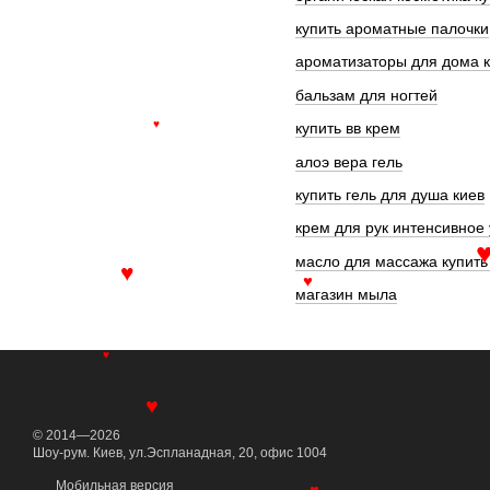
купить ароматные палочки
ароматизаторы для дома 
бальзам для ногтей
купить вв крем
♥
алоэ вера гель
купить гель для душа киев
крем для рук интенсивное
масло для массажа купить
♥
♥
магазин мыла
♥
♥
© 2014—2026
Шоу-рум. Киев, ул.Эспланадная, 20, офис 1004
Мобильная версия