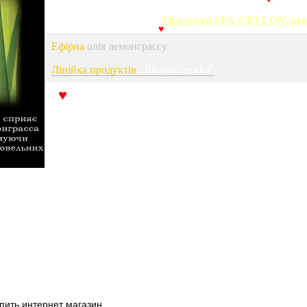
♥
Продукти SPA CEYLON, що м
♥
Ефірна
олія лемонграссу
Лінійка продуктів
"Лісова стежка"
♥
пить интернет магазин