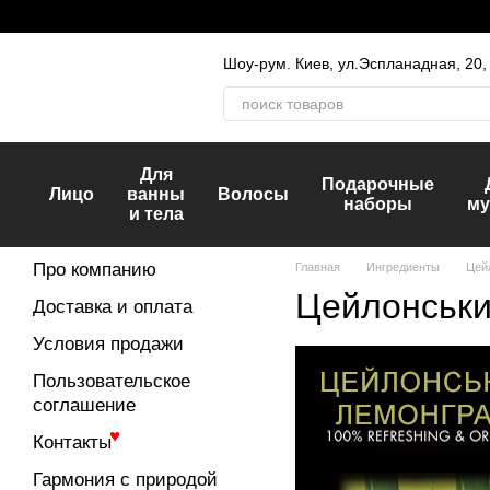
Перейти к основному контенту
Шоу-рум. Киев, ул.Эспланадная, 20
Для
Подарочные
Лицо
ванны
Волосы
наборы
му
и тела
Про компанию
Главная
Ингредиенты
Цей
Цейлонськи
Доставка и оплата
Условия продажи
Пользовательское
соглашение
Контакты
♥
Гармония с природой