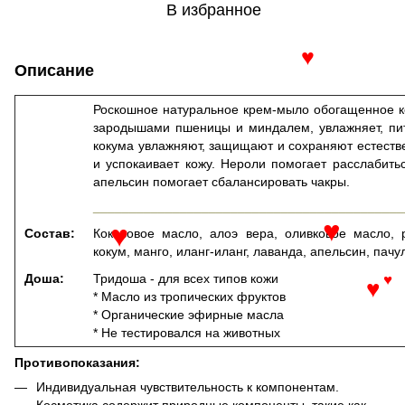
♥
В избранное
Описание
♥
Роскошное натуральное крем-мыло обогащенное к
зародышами пшеницы и миндалем, увлажняет, пит
кокума увлажняют, защищают и сохраняют естеств
и успокаивает кожу. Нероли помогает расслабитьс
апельсин помогает сбалансировать чакры.
___________________________________________
Состав:
Кокосовое масло, алоэ вера, оливковое масло, 
♥
кокум, манго, иланг-иланг, лаванда, апельсин, пачу
♥
Доша:
Тридоша - для всех типов кожи
♥
* Масло из тропических фруктов
♥
* Органические эфирные масла
* Не тестировался на животных
Противопоказания:
Индивидуальная чувствительность к компонентам.
Косметика содержит природные компоненты, такие как