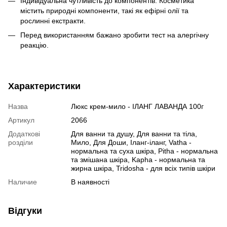
Індивідуальна чутливість до компонентів. Косметика
містить природні компоненти, такі як ефірні олії та
рослинні екстракти.
Перед використанням бажано зробити тест на алергічну
реакцію.
Характеристики
Назва
Люкс крем-мило - ІЛАНГ ЛАВАНДА 100г
Артикул
2066
Додаткові
Для ванни та душу, Для ванни та тіла,
розділи
Мило, Для Доши, Іланг-іланг, Vatha -
нормальна та суха шкіра, Pitha - нормальна
та змішана шкіра, Kapha - нормальна та
жирна шкіра, Tridosha - для всіх типів шкіри
Наличие
В наявності
Відгуки