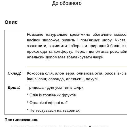
До обраного
Опис
Розкішне натуральне крем-мило збагачене кокос
висівок зволожує, живить і пом'якшує шкіру. Чист
зволожити, захистити і зберегти природний баланс ш
прохолоди та комфорту. Неролі допомагає розслабит
апельсин допомагає збалансувати чакри.
____________________________________________
Склад:
Кокосова олія, алое вера, оливкова олія, рисові висі
іланг-іланг, лаванда, апельсин, пачулі.
Доша:
Тридоша - для усіх типів шкіри
* Олія із тропічних фруктів
* Органічні ефірні олії
* Не тестувався на тваринах
Протипоказання: