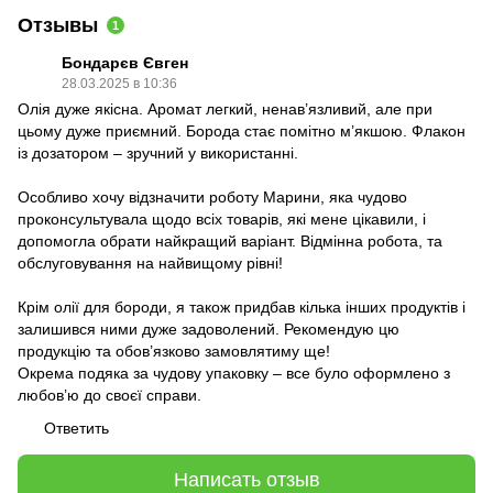
Отзывы
1
Бондарєв Євген
28.03.2025 в 10:36
Олія дуже якісна. Аромат легкий, ненав’язливий, але при
цьому дуже приємний. Борода стає помітно м’якшою. Флакон
із дозатором – зручний у використанні.
Особливо хочу відзначити роботу Марини, яка чудово
проконсультувала щодо всіх товарів, які мене цікавили, і
допомогла обрати найкращий варіант. Відмінна робота, та
обслуговування на найвищому рівні!
Крім олії для бороди, я також придбав кілька інших продуктів і
залишився ними дуже задоволений. Рекомендую цю
продукцію та обов’язково замовлятиму ще!
Окрема подяка за чудову упаковку – все було оформлено з
любов’ю до своєї справи.
Ответить
Написать отзыв