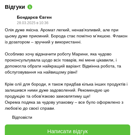
Відгуки
1
Бондарєв Євген
28.03.2025 в 10:36
Олія дуже якісна. Аромат легкий, ненав’язливий, але при
цьому дуже приємний. Борода стає помітно м’якшою. Флакон
із дозатором – зручний у використанні.
Особливо хочу відзначити роботу Марини, яка чудово
проконсультувала щодо всіх товарів, які мене цікавили, і
допомогла обрати найкращий варіант. Відмінна робота, та
обслуговування на найвищому рівні!
Крім олії для бороди, я також придбав кілька інших продуктів і
залишився ними дуже задоволений. Рекомендую цю
продукцію та обов’язково замовлятиму ще!
Окрема подяка за чудову упаковку – все було оформлено з
любов’ю до своєї справи.
Відповісти
Написати відгук