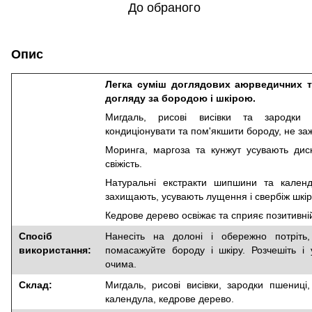
До обраного
Опис
Легка суміш доглядових аюрведичних т
догляду за бородою і шкірою.
Мигдаль, рисові висівки та зародки 
кондиціонувати та пом'якшити бороду, не за
Моринга, маргоза та кунжут усувають диск
свіжість.
Натуральні екстракти шипшини та календу
захищають, усувають лущення і свербіж шкір
Кедрове дерево освіжає та сприяє позитивній
Спосіб
Нанесіть на долоні і обережно потріть,
використання:
помасажуйте бороду і шкіру. Розчешіть і 
очима.
Склад:
Мигдаль, рисові висівки, зародки пшениці
календула, кедрове дерево.