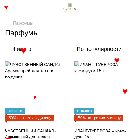
♥
Парфумы
Парфумы
Фильтр
По популярности
♥
♥
♥
♥
Новинка
Новинка
-50% на третью единицу
-50% на третью единицу
♥
ЧУВСТВЕННЫЙ САНДАЛ -
ИЛАНГ-ТУБЕРОЗА – крем-
Аромаспрей для тела и
духи 15 г