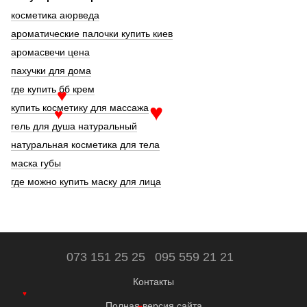
косметика аюрведа
ароматические палочки купить киев
аромасвечи цена
пахучки для дома
где купить бб крем
♥
купить косметику для массажа
♥
♥
гель для душа натуральный
натуральная косметика для тела
маска губы
где можно купить маску для лица
073 151 25 25
095 559 21 21
Контакты
♥
Полная версия сайта