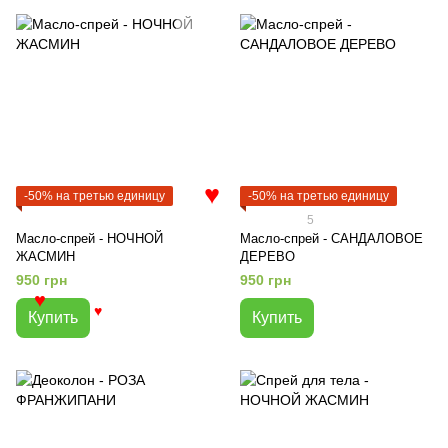
-50% на третью единицу
-50% на третью единицу
♥
5
Масло-спрей - НОЧНОЙ
Масло-спрей - САНДАЛОВОЕ
ЖАСМИН
ДЕРЕВО
950 грн
950 грн
♥
Купить
Купить
♥