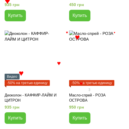
подушки
♥
935 грн
450 грн
Купить
Купить
♥
♥
♥
♥
♥
Видео
-50% на третью единицу
-50% на третью единицу
♥
3
Деоколон - КАФФИР-ЛАЙМ И
Масло-спрей - РОЗА
ЦИТРОН
ОСТРОВА
935 грн
950 грн
Купить
Купить