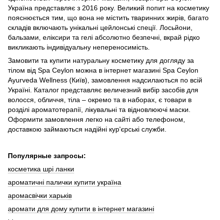
Україна представляє з 2016 року. Великий попит на косметику
пояснюється тим, що вона не містить тваринних жирів, багато
складів включають унікальні цейлонські спеції. Лосьйони,
бальзами, еліксири та гелі абсолютно безпечні, вкрай рідко
викликають індивідуальну непереносимість.
Замовити та купити натуральну косметику для догляду за
тілом від Spa Ceylon можна в інтернет магазині Spa Ceylon
Ayurveda Wellness (Київ), замовлення надсилаються по всій
Україні. Каталог представляє величезний вибір засобів для
волосся, обличчя, тіла – окремо та в наборах, є товари в
розділі ароматотерапії, лікувальні та відновлюючі маски.
Оформити замовлення легко на сайті або телефоном,
доставкою займаються надійні кур'єрські служби.
Популярные запросы:
косметика шрі ланки
ароматичні палички купити україна
аромасвічки харьків
аромати для дому купити в інтернет магазині