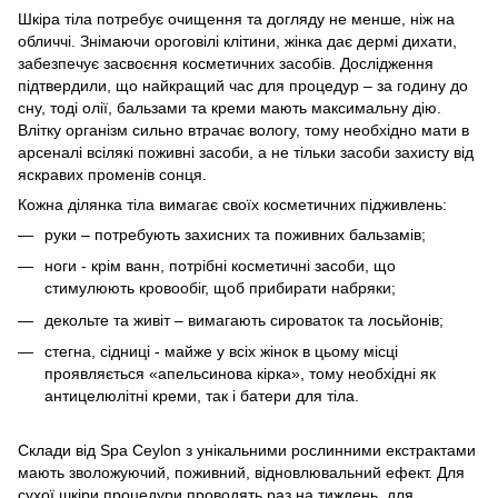
Шкіра тіла потребує очищення та догляду не менше, ніж на
обличчі. Знімаючи ороговілі клітини, жінка дає дермі дихати,
забезпечує засвоєння косметичних засобів. Дослідження
підтвердили, що найкращий час для процедур – за годину до
сну, тоді олії, бальзами та креми мають максимальну дію.
Влітку організм сильно втрачає вологу, тому необхідно мати в
арсеналі всілякі поживні засоби, а не тільки засоби захисту від
яскравих променів сонця.
Кожна ділянка тіла вимагає своїх косметичних підживлень:
руки – потребують захисних та поживних бальзамів;
ноги - крім ванн, потрібні косметичні засоби, що
стимулюють кровообіг, щоб прибирати набряки;
декольте та живіт – вимагають сироваток та лосьйонів;
стегна, сідниці - майже у всіх жінок в цьому місці
проявляється «апельсинова кірка», тому необхідні як
антицелюлітні креми, так і батери для тіла.
Склади від Spa Ceylon з унікальними рослинними екстрактами
мають зволожуючий, поживний, відновлювальний ефект. Для
сухої шкіри процедури проводять раз на тиждень, для