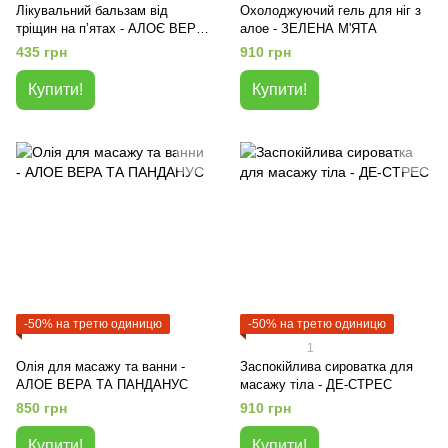
Лікувальний бальзам від
Охолоджуючий гель для ніг з
тріщин на п’ятах - АЛОЄ ВЕРА,
алое - ЗЕЛЕНА М'ЯТА
ЛИМОН ТА М'ЯТА
435 грн
910 грн
Купити!
Купити!
-50% на третю одиницю
-50% на третю одиницю
1
Олія для масажу та ванни -
Заспокійлива сироватка для
АЛОЕ ВЕРА ТА ПАНДАНУС
масажу тіла - ДЕ-СТРЕС
850 грн
910 грн
Купити!
Купити!