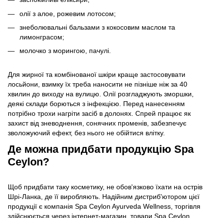
олії з алое, рожевим лотосом;
знеболювальні бальзами з кокосовим маслом та
лимонграсом;
молочко з морингою, пачулі.
Для жирної та комбінованої шкіри краще застосовувати
лосьйони, взимку їх треба наносити не пізніше ніж за 40
хвилин до виходу на вулицю. Олії розгладжують зморшки,
деякі склади борються з інфекцією. Перед нанесенням
потрібно трохи нагріти засіб в долонях. Спрей працює як
захист від зневоднення, сонячних променів, забезпечує
зволожуючий ефект, без нього не обійтися влітку.
Де можна придбати продукцію Spa
Ceylon?
Щоб придбати таку косметику, не обов'язково їхати на острів
Шрі-Ланка, де її виробляють. Надійним дистриб'ютором цієї
продукції є компанія Spa Ceylon Ayurveda Wellness, торгівля
здійснюється через інтернет-магазин, товари Spa Ceylon