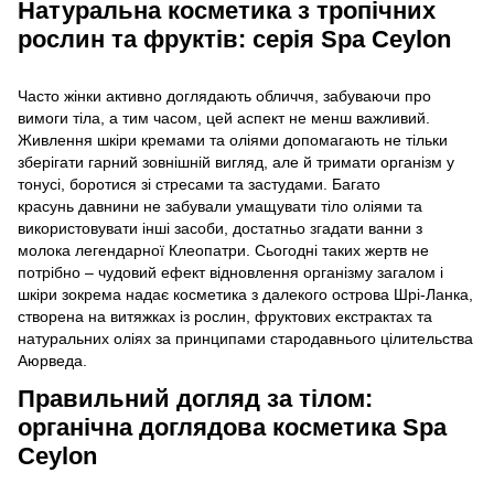
Натуральна косметика з тропічних
рослин та фруктів: серія Spa Ceylon
Часто жінки активно доглядають обличчя, забуваючи про
вимоги тіла, а тим часом, цей аспект не менш важливий.
Живлення шкіри кремами та оліями допомагають не тільки
зберігати гарний зовнішній вигляд, але й тримати організм у
тонусі, боротися зі стресами та застудами. Багато
красунь давнини не забували умащувати тіло оліями та
використовувати інші засоби, достатньо згадати ванни з
молока легендарної Клеопатри. Сьогодні таких жертв не
потрібно – чудовий ефект відновлення організму загалом і
шкіри зокрема надає косметика з далекого острова Шрі-Ланка,
створена на витяжках із рослин, фруктових екстрактах та
натуральних оліях за принципами стародавнього цілительства
Аюрведа.
Правильний догляд за тілом:
органічна доглядова косметика Spa
Ceylon