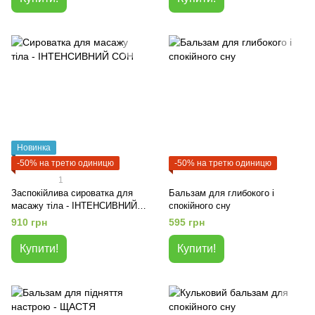
Новинка
-50% на третю одиницю
-50% на третю одиницю
1
Заспокійлива сироватка для
Бальзам для глибокого і
масажу тіла - ІНТЕНСИВНИЙ
спокійного сну
СОН
910 грн
595 грн
Купити!
Купити!