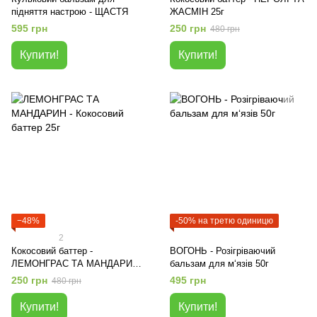
підняття настрою - ЩАСТЯ
ЖАСМІН 25г
595 грн
250 грн
480 грн
Купити!
Купити!
−48%
-50% на третю одиницю
2
Кокосовий баттер -
ВОГОНЬ - Розігріваючий
ЛЕМОНГРАС ТА МАНДАРИН
бальзам для м‘язів 50г
25г
250 грн
495 грн
480 грн
Купити!
Купити!