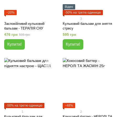
Відео
−20%
-50% на третю одиницю
3
Заспокійливий кульковий
Кульковий бальзам для зняття
бальзам - ТЕРАПІЯ СНУ
стресу
476 грн
595 грн
595 грн
Купити!
Купити!
-50% на третю одиницю
−48%
1
2
Кульковий бальзам для
Кокосовий баттер - НЕРОЛІ ТА