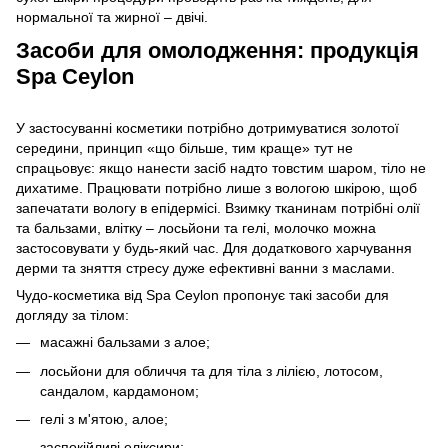
нормальної та жирної – двічі.
Засоби для омолодження: продукція
Spa Ceylon
У застосуванні косметики потрібно дотримуватися золотої
середини, принцип «що більше, тим краще» тут не
спрацьовує: якщо нанести засіб надто товстим шаром, тіло не
дихатиме. Працювати потрібно лише з вологою шкірою, щоб
запечатати вологу в епідермісі. Взимку тканинам потрібні олії
та бальзами, влітку – лосьйони та гелі, молочко можна
застосовувати у будь-який час. Для додаткового харчування
дерми та зняття стресу дуже ефективні ванни з маслами.
Чудо-косметика від Spa Ceylon пропонує такі засоби для
догляду за тілом:
масажні бальзами з алое;
лосьйони для обличчя та для тіла з лілією, лотосом,
сандалом, кардамоном;
гелі з м'ятою, алое;
заспокійливі еліксири;