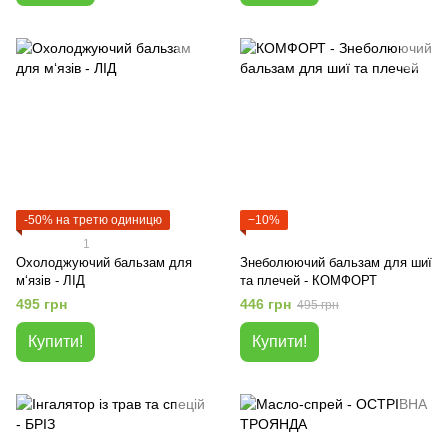
-50% на третю одиницю
−10%
1
Охолоджуючий бальзам для
Знеболюючий бальзам для шиї
м‘язів - ЛІД
та плечей - КОМФОРТ
495 грн
446 грн
495 грн
Купити!
Купити!