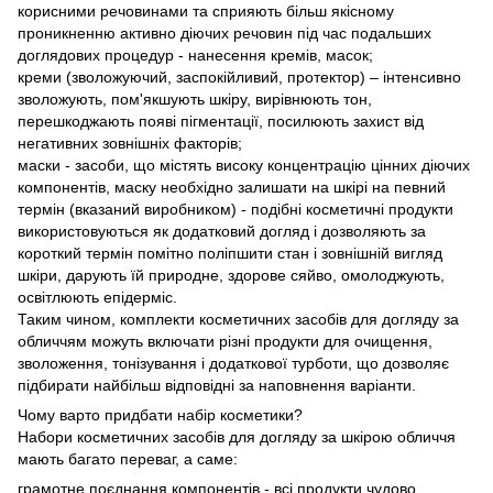
корисними речовинами та сприяють більш якісному
проникненню активно діючих речовин під час подальших
доглядових процедур - нанесення кремів, масок;
креми (зволожуючий, заспокійливий, протектор) – інтенсивно
зволожують, пом'якшують шкіру, вирівнюють тон,
перешкоджають появі пігментації, посилюють захист від
негативних зовнішніх факторів;
маски - засоби, що містять високу концентрацію цінних діючих
компонентів, маску необхідно залишати на шкірі на певний
термін (вказаний виробником) - подібні косметичні продукти
використовуються як додатковий догляд і дозволяють за
короткий термін помітно поліпшити стан і зовнішній вигляд
шкіри, дарують їй природне, здорове сяйво, омолоджують,
освітлюють епідерміс.
Таким чином, комплекти косметичних засобів для догляду за
обличчям можуть включати різні продукти для очищення,
зволоження, тонізування і додаткової турботи, що дозволяє
підбирати найбільш відповідні за наповнення варіанти.
Чому варто придбати набір косметики?
Набори косметичних засобів для догляду за шкірою обличчя
мають багато переваг, а саме:
грамотне поєднання компонентів - всі продукти чудово