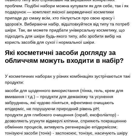
проблем. Подібні набори можна купувати як для себе, так і як
подарунок — комплект якісної аюрведичної косметики
припаде до смаку всім, хто піклується про свою красу і
здоров'я. Вибираючи набір, відштовхуйтеся від типу та потреб
шкіри. Так, ви можете придбати універсальну косметику, що
підходить для шкіри будь-якого типу, або зробити вибір на
користь засобів для сухої і нормальної шкіри.
Які косметичні засоби догляду за
обличчям можуть входити в набір?
У косметичних наборах у різних комбінаціях зустрічаються такі
продукти:
засоби для щоденного використання (пінка, гель, крем для
вмивання і т.д.) – продукти для демакіяжу та усунення
забруднень, які чудово піняться, ефективно очищають
епідерміс, не порушуючи природний рівень рН;
продукти для глибокого очищення (скраб, ексфоліатор) -
дозволяють усунути відмерлі клітини, сприяють покращенню
обмінних процесів, активують регенерацію епідермісом;
тонізуючі засоби (тонік) - заспокоює, тонізує, насичують шкіру