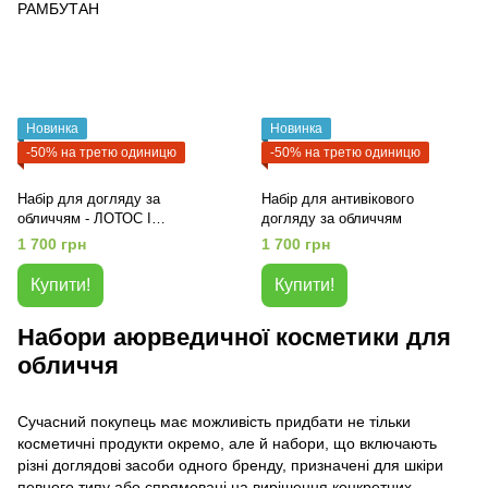
Новинка
Новинка
-50% на третю одиницю
-50% на третю одиницю
Набір для догляду за
Набір для антивікового
обличчям - ЛОТОС І
догляду за обличчям
РАМБУТАН
1 700 грн
1 700 грн
Купити!
Купити!
Набори аюрведичної косметики для
обличчя
Сучасний покупець має можливість придбати не тільки
косметичні продукти окремо, але й набори, що включають
різні доглядові засоби одного бренду, призначені для шкіри
певного типу або спрямовані на вирішення конкретних