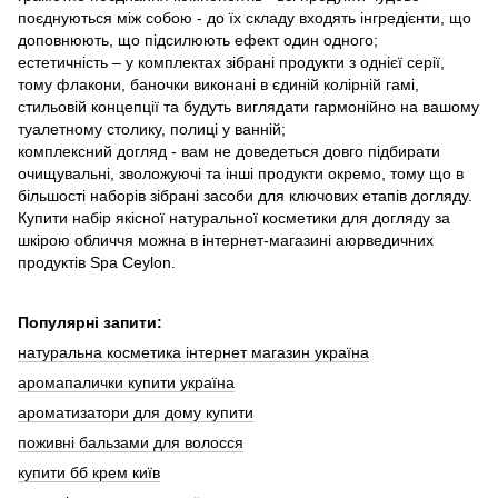
поєднуються між собою - до їх складу входять інгредієнти, що
доповнюють, що підсилюють ефект один одного;
естетичність – у комплектах зібрані продукти з однієї серії,
тому флакони, баночки виконані в єдиній колірній гамі,
стильовій концепції та будуть виглядати гармонійно на вашому
туалетному столику, полиці у ванній;
комплексний догляд - вам не доведеться довго підбирати
очищувальні, зволожуючі та інші продукти окремо, тому що в
більшості наборів зібрані засоби для ключових етапів догляду.
Купити набір якісної натуральної косметики для догляду за
шкірою обличчя можна в інтернет-магазині аюрведичних
продуктів Spa Ceylon.
Популярні запити:
натуральна косметика інтернет магазин україна
аромапалички купити україна
ароматизатори для дому купити
поживні бальзами для волосся
купити бб крем київ