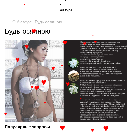
♥
♥
О Аюведе
Будь осяяною
Будь осяяною
♥
♥
♥
♥
♥
♥
♥
♥
♥
♥
♥
♥
♥
♥
♥
♥
Популярные запросы:
♥
♥
♥