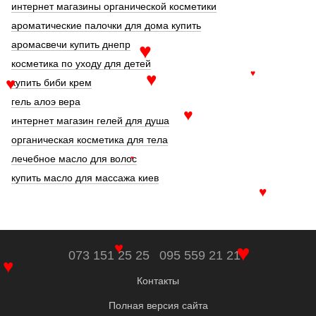
интернет магазины органической косметики
ароматические палочки для дома купить
аромасвечи купить днепр
♥
косметика по уходу для детей
♥
♥
купить биби крем
♥
гель алоэ вера
♥
интернет магазин гелей для душа
органическая косметика для тела
лечебное масло для волос
♥
купить масло для массажа киев
♥
♥
♥
073 151 25 25
095 559 21 21
♥
Контакты
Полная версия сайта