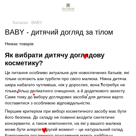
Каталог
BABY
BABY - дитячий догляд за тілом
Немає товарів
Як вибрати дитячу доглядову
♥
косметику?
Це питання особливо актуальне для новоспечених батьків, які
тільки осягають ази турботи про свого малюка. Ніжна дитяча
шкіра набагато чутливіша, ніж у дорослих, вона потребує не
♥
тільки більш делікатного очищення, а й додаткового захисту.
♥
♥
Саме тому до вибору доглядових засобів для дитини варто
♥
поставитися з особливою відповідальністю.
Першим критерієм при виборі косметичного засобу має бути
його безпека. До складу не повинні входити синтетичні
консерванти, а також компоненти, на які у вашого малюка
може бути алергія. Другий момент – це натуральний склад.
♥
Компоненти рослинного походження мають найбільш