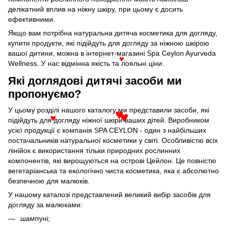
делікатний вплив на ніжну шкіру, при цьому є досить
ефективними.
Якщо вам потрібна натуральна дитяча косметика для догляду,
купити продукти, які підійдуть для догляду за ніжною шкірою
вашої дитини, можна в інтернет-магазині Spa Ceylon Ayurveda
♥
Wellness. У нас відмінна якість та лояльні ціни.
Які доглядові дитячі засоби ми
пропонуємо?
У цьому розділі нашого каталогу ми представили засоби, які
♥
підійдуть для догляду ніжної шкіри ваших дітей. Виробником
♥
♥
усієї продукції є компанія SPA CEYLON - один з найбільших
постачальників натуральної косметики у світі. Особливістю всіх
лінійок є використання тільки природних рослинних
компонентів, які вирощуються на острові Цейлон. Це повністю
вегетаріанська та екологічно чиста косметика, яка є абсолютно
безпечною для малюків.
У нашому каталозі представлений великий вибір засобів для
догляду за малюками:
шампуні;