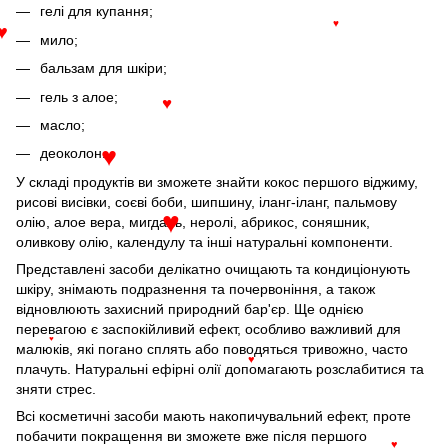
гелі для купання;
♥
♥
мило;
бальзам для шкіри;
гель з алое;
♥
масло;
деоколон.
♥
У складі продуктів ви зможете знайти кокос першого віджиму,
рисові висівки, соєві боби, шипшину, іланг-іланг, пальмову
олію, алое вера, мигдаль, неролі, абрикос, соняшник,
♥
оливкову олію, календулу та інші натуральні компоненти.
Представлені засоби делікатно очищають та кондиціонують
шкіру, знімають подразнення та почервоніння, а також
відновлюють захисний природний бар'єр. Ще однією
перевагою є заспокійливий ефект, особливо важливий для
♥
малюків, які погано сплять або поводяться тривожно, часто
♥
плачуть. Натуральні ефірні олії допомагають розслабитися та
зняти стрес.
Всі косметичні засоби мають накопичувальний ефект, проте
побачити покращення ви зможете вже після першого