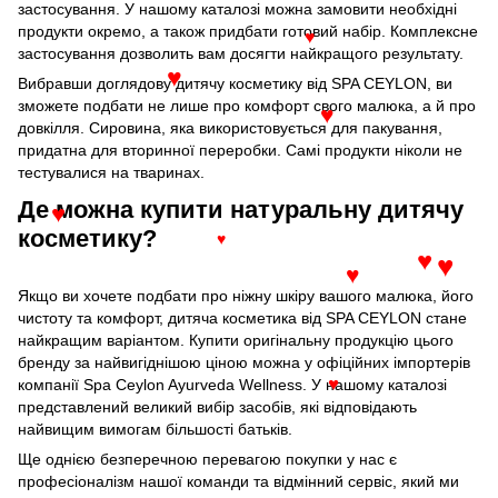
♥
застосування. У нашому каталозі можна замовити необхідні
продукти окремо, а також придбати готовий набір. Комплексне
♥
застосування дозволить вам досягти найкращого результату.
Вибравши доглядову дитячу косметику від SPA CEYLON, ви
♥
зможете подбати не лише про комфорт свого малюка, а й про
♥
довкілля. Сировина, яка використовується для пакування,
придатна для вторинної переробки. Самі продукти ніколи не
тестувалися на тваринах.
Де можна купити натуральну дитячу
♥
косметику?
♥
♥
♥
♥
Якщо ви хочете подбати про ніжну шкіру вашого малюка, його
чистоту та комфорт, дитяча косметика від SPA CEYLON стане
найкращим варіантом. Купити оригінальну продукцію цього
бренду за найвигіднішою ціною можна у офіційних імпортерів
компанії Spa Ceylon Ayurveda Wellness. У нашому каталозі
♥
представлений великий вибір засобів, які відповідають
найвищим вимогам більшості батьків.
Ще однією безперечною перевагою покупки у нас є
професіоналізм нашої команди та відмінний сервіс, який ми