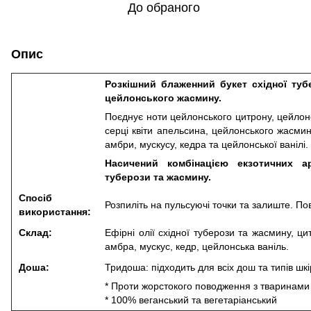
До обраного
Опис
Розкішний блаженний букет східної туб
цейлонського жасмину.
Поєднує ноти цейлонського цитрону, цейлонсь
серці квіти апельсина, цейлонського жасмин
амбри, мускусу, кедра та цейлонської ванілі.
Насичений комбінацією екзотичних а
туберози та жасмину.
Спосіб
Розпиліть на пульсуючі точки та залиште. Пов
використання:
Склад:
Ефірні олії східної туберози та жасмину, ци
амбра, мускус, кедр, цейлонська ваніль.
Доша:
Тридоша: підходить для всіх дош та типів шкі
* Проти жорстокого поводження з тваринами
* 100% веганський та вегетаріанський