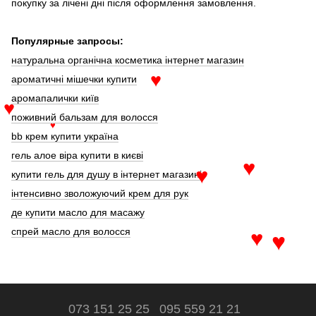
покупку за лічені дні після оформлення замовлення.
Популярные запросы:
натуральна органічна косметика інтернет магазин
ароматичні мішечки купити
♥
аромапалички київ
♥
поживний бальзам для волосся
♥
bb крем купити україна
гель алое віра купити в києві
♥
купити гель для душу в інтернет магазині
♥
інтенсивно зволожуючий крем для рук
де купити масло для масажу
спрей масло для волосся
♥
♥
073 151 25 25
095 559 21 21