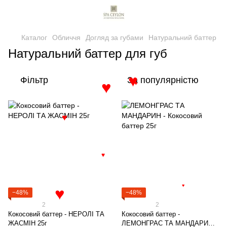
Каталог
Обличчя
Догляд за губами
Натуральний баттер
Натуральний баттер для губ
Фільтр
За популярністю
♥
♥
♥
♥
♥
♥
−48%
−48%
♥
2
2
Кокосовий баттер - НЕРОЛІ ТА
Кокосовий баттер -
ЖАСМІН 25г
ЛЕМОНГРАС ТА МАНДАРИН