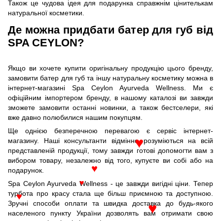
Також це чудова ідея для подарунка справжнім цінителькам
натуральної косметики.
Де можна придбати батер для губ від
SPA CEYLON?
Якщо ви хочете купити оригінальну продукцію цього бренду,
замовити батер для губ та іншу натуральну косметику можна в
інтернет-магазині Spa Ceylon Ayurveda Wellness. Ми є
офіційним імпортером бренду, в нашому каталозі ви завжди
зможете замовити останні новинки, а також бестселери, які
вже давно полюбилися нашим покупцям.
Ще однією безперечною перевагою є сервіс інтернет-
магазину. Наші консультанти відмінно розуміються на всій
♥
представленій продукції, тому завжди готові допомогти вам з
вибором товару, незалежно від того, купуєте ви собі або на
подарунок.
♥
Spa Ceylon Ayurveda Wellness - це завжди вигідні ціни. Тепер
♥
турбота про красу стала ще більш приємною та доступною.
♥
Зручні способи оплати та швидка доставка до будь-якого
♥
населеного пункту України дозволять вам отримати свою