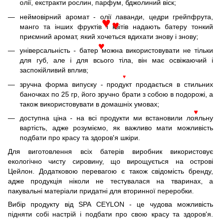
олії, екстракти рослин, парфум, бджолиний віск;
неймовірний аромат - олії лаванди, цедри грейпфрута,
♥
манго та інших фруктів і квітів надають батеру тонкий
♥
приємний аромат, який хочеться вдихати знову і знову;
♥
універсальність - батер можна використовувати не тільки
для губ, але і для всього тіла, він має освіжаючий і
заспокійливий вплив;
♥
зручна форма випуску - продукт продається в стильних
баночках по 25 гр, його зручно брати з собою в подорожі, а
також використовувати в домашніх умовах;
♥
доступна ціна - на всі продукти ми встановили лояльну
вартість, адже розуміємо, як важливо мати можливість
подбати про красу та здоров'я шкіри.
Для виготовлення всіх батерів виробник використовує
екологічно чисту сировину, що вирощується на острові
Цейлон. Додатковою перевагою є також свідомість бренду,
адже продукція ніколи не тестувалася на тваринах, а
пакувальні матеріали придатні для вторинної переробки.
Вибір продукту від SPA CEYLON - це чудова можливість
підняти собі настрій і подбати про свою красу та здоров'я.