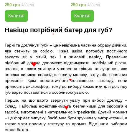
25г
250 грн
250 грн
480 грн
480 грн
Купити!
Купити!
Навіщо потрібний батер для губ?
♥
Гарні та доглянуті губи – це невід'ємна частина образу дівчини,
яка стежить за собою. Ніжна шкіра потребує постійного
захисту як у літній, так і в зимовий період. Правильно
підібраний догляд допоможе підтримувати необхідний рівень
♥
вологи, а також уникнути утворення тріщин та лущення, яке
нерідко виникає внаслідок впливу морозу, вітру або сонячних
променів. Крім неестетичного зовнішнього вигляду, вони
♥
приносять дискомфорт, тому до вибору косметики для догляду
губ варто поставитися з особливою увагою.
Перше, на що варто звернути увагу при виборі догляду –
склад. Найбільш ефективними та безпечними для здоров'я є
♥
засоби, виготовлені з натуральних інгредієнтів. Другий момент
– це формат випуску. Засіб має бути зручним у використанні, а
також мати приємну текстуру та аромат. Відмінним вибором
стане батер.