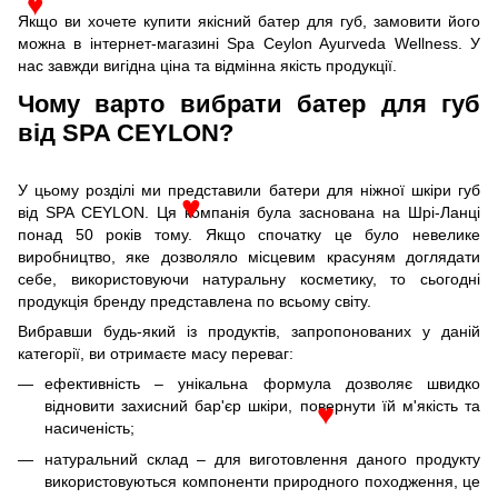
♥
Якщо ви хочете купити якісний батер для губ, замовити його
можна в інтернет-магазині Spa Ceylon Ayurveda Wellness. У
нас завжди вигідна ціна та відмінна якість продукції.
Чому варто вибрати батер для губ
від SPA CEYLON?
У цьому розділі ми представили батери для ніжної шкіри губ
від SPA CEYLON. Ця компанія була заснована на Шрі-Ланці
♥
понад 50 років тому. Якщо спочатку це було невелике
виробництво, яке дозволяло місцевим красуням доглядати
себе, використовуючи натуральну косметику, то сьогодні
продукція бренду представлена по всьому світу.
Вибравши будь-який із продуктів, запропонованих у даній
категорії, ви отримаєте масу переваг:
ефективність – унікальна формула дозволяє швидко
відновити захисний бар'єр шкіри, повернути їй м'якість та
♥
насиченість;
натуральний склад – для виготовлення даного продукту
використовуються компоненти природного походження, це