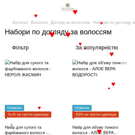
♥
♥
Каталог
Волосся
Догляд за волоссям
Набори по догляду з
♥
Набори по догляду за волоссям
♥
♥
♥
Фільтр
За популярністю
♥
♥
♥
♥
Новинка
Новинка
♥
♥
-50% на третю одиницю
-50% на третю одиницю
♥
Набір для сухого та
Набір для об'єму тонкого
♥
фарбованого волосся -
волосся - АЛОЕ ВЕРА