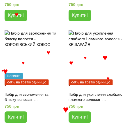
НЕРОЛІ ЖАСМИН
ВОДОРОСТІ
750 грн
750 грн
♥
Купити!
Купити!
♥
♥
♥
♥
♥
♥
♥
Новинка
♥
-50% на третю одиницю
-50% на третю одиницю
Набір для зволоження та
Набір для укріплення слабкого
блиску волосся -
і ламкого волосся -
КОРОЛІВСЬКИЙ КОКОС
КЕШАРАЙЯ
750 грн
750 грн
♥
Купити!
Купити!