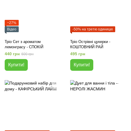
−27%
Відео
-50% на третю одиницю
Тріо Сет з ароматом
Тріо Острівні цукерки -
лемонграсу - СПОКІЙ
КОШТОВНИЙ РАЙ
440 грн
495 грн
600 грн
Купити!
Купити!