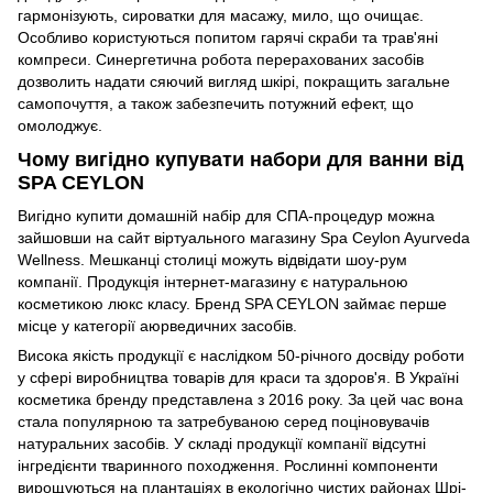
гармонізують, сироватки для масажу, мило, що очищає.
Особливо користуються попитом гарячі скраби та трав'яні
компреси. Синергетична робота перерахованих засобів
дозволить надати сяючий вигляд шкірі, покращить загальне
самопочуття, а також забезпечить потужний ефект, що
омолоджує.
Чому вигідно купувати набори для ванни від
SPA CEYLON
Вигідно купити домашній набір для СПА-процедур можна
зайшовши на сайт віртуального магазину Spa Ceylon Ayurveda
Wellness. Мешканці столиці можуть відвідати шоу-рум
компанії. Продукція інтернет-магазину є натуральною
косметикою люкс класу. Бренд SPA CEYLON займає перше
місце у категорії аюрведичних засобів.
Висока якість продукції є наслідком 50-річного досвіду роботи
у сфері виробництва товарів для краси та здоров'я. В Україні
косметика бренду представлена з 2016 року. За цей час вона
стала популярною та затребуваною серед поціновувачів
натуральних засобів. У складі продукції компанії відсутні
інгредієнти тваринного походження. Рослинні компоненти
вирощуються на плантаціях в екологічно чистих районах Шрі-