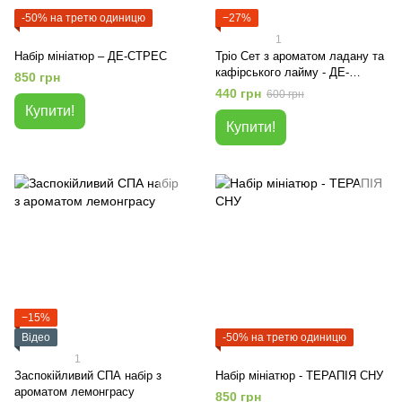
-50% на третю одиницю
−27%
1
Набір мініатюр – ДЕ-СТРЕС
Тріо Сет з ароматом ладану та
кафірського лайму - ДЕ-
850 грн
СТРЕС
440 грн
600 грн
Купити!
Купити!
−15%
Відео
-50% на третю одиницю
1
Заспокійливий СПА набір з
Набір мініатюр - ТЕРАПІЯ СНУ
ароматом лемонграсу
850 грн