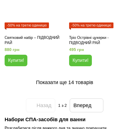
-50% на третю одиницю
-50% на третю одиницю
Святковий набір – ПІДВОДНИЙ
Тріо Острівні цукерки -
РАЙ
ПІДВОДНИЙ РАЙ
880 грн
495 грн
Купити!
Купити!
Показати ще 14 товарів
Назад
Вперед
1
з 2
Набори СПА-засобів для ванни
Розслабитися після важкого дня та значно покращити