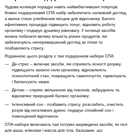
Чудова колекція порадує навіть найвибагливіших покупців.
Кожен подарунковий СПА набір забезпечить належний догляд,
а ванна стане улюбленим місцем для відпочинку. Багато
ефективних процедур підвищить тонус, відновить роботу
організму і подарує душевну рівновагу. У колекції засобів
можна побачити велику кількість різних продуктів, які
забезпечують неперевершений догляд за тілом та
позбавляють стресу.
Родзинкою цього розділу є такі подарункові набори СПА:
Де-стрес – включає засоби, які сприяють ясності розуму,
підвищують захисні сили організму, відновлюють
психологічний стан, покращують самопочуття, гармонують
і балансують чакри;
Детокс – сприяє звільненню від токсинів, забруднень та
відновлює природний баланс організму;
Інтенсивний сон - позбавить стресу, розслабить, очистить
розум від негативних думок, подарує спокійний сон і
повноцінний відпочинок.
СПА-набори включають такі потужні аюрведичні засоби, як гелі
для душу, еліксири і масла для тіла, бальзами, що