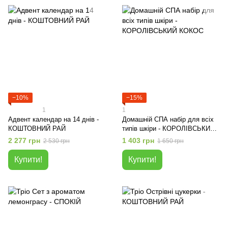
−10%
−15%
1
1
Адвент календар на 14 днів -
Домашній СПА набір для всіх
КОШТОВНИЙ РАЙ
типів шкіри - КОРОЛІВСЬКИЙ
КОКОС
2 277 грн
1 403 грн
2 530 грн
1 650 грн
Купити!
Купити!