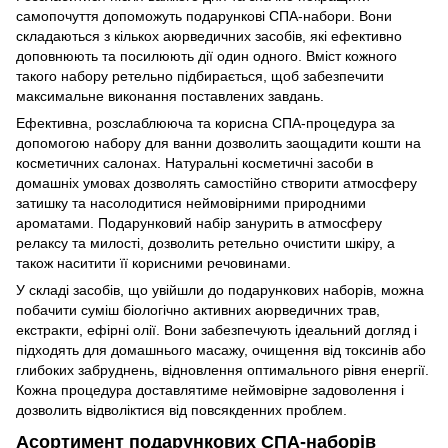
самопочуття допоможуть подарункові СПА-набори. Вони
складаються з кількох аюрведичних засобів, які ефективно
доповнюють та посилюють дії один одного. Вміст кожного
такого набору ретельно підбирається, щоб забезпечити
максимальне виконання поставлених завдань.
Ефективна, розслаблююча та корисна СПА-процедура за
допомогою набору для ванни дозволить заощадити кошти на
косметичних салонах. Натуральні косметичні засоби в
домашніх умовах дозволять самостійно створити атмосферу
затишку та насолодитися неймовірними природними
ароматами. Подарунковий набір занурить в атмосферу
релаксу та милості, дозволить ретельно очистити шкіру, а
також наситити її корисними речовинами.
У складі засобів, що увійшли до подарункових наборів, можна
побачити суміш біологічно активних аюрведичних трав,
екстракти, ефірні олії. Вони забезпечують ідеальний догляд і
підходять для домашнього масажу, очищення від токсинів або
глибоких забруднень, відновлення оптимального рівня енергії.
Кожна процедура доставлятиме неймовірне задоволення і
дозволить відволіктися від повсякденних проблем.
Асортимент подарункових СПА-наборів