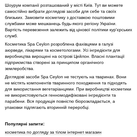
Шоурум компанії розташований у місті Київ. Тут ви можете
самостійно вибрати доглядові засоби для себе та своїх
близьких. Замовити косметику з доставкою поштовими
службами може мешканець будь-якого регіону України.
Вартість перевезення залежить від цінової політики кур'єрських
служб.
Косметика Spa Ceylon розроблена фахівцями в галузі
аюрведи, лікарями та косметологами. Усі інгредієнти для
виробництва вирощені на острові Цейлон. Власні плантації
підприємства створені за принципом органічного
землеробства.
Доглядові засоби Spa Ceylon не тестують на тваринах. Вони
не містять компонентів тваринного походження та підходять
для використання вегетаріанцями. При виробництві косметики
не використовуються генномодифіковані інгредієнти та
парабени. Вся продукція повністю біорозкладається, а
упаковки підлягають вторинній переробці.
Популярні запити:
косметика по догляду за тілом інтернет магазин