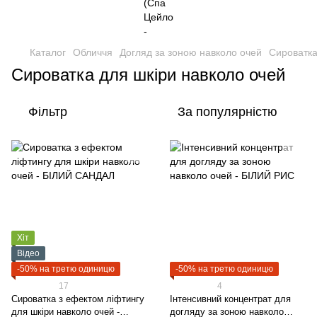
Каталог
Обличчя
Догляд за зоною навколо очей
Cироватка
Cироватка для шкіри навколо очей
Фільтр
За популярністю
Хіт
Відео
-50% на третю одиницю
-50% на третю одиницю
17
4
Сироватка з ефектом ліфтингу
Інтенсивний концентрат для
для шкіри навколо очей -
догляду за зоною навколо