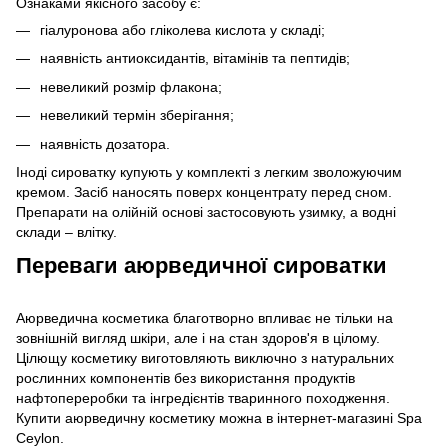
Ознаками якісного засобу є:
гіалуронова або гліколева кислота у складі;
наявність антиоксидантів, вітамінів та пептидів;
невеликий розмір флакона;
невеликий термін зберігання;
наявність дозатора.
Іноді сироватку купують у комплекті з легким зволожуючим
кремом. Засіб наносять поверх концентрату перед сном.
Препарати на олійній основі застосовують узимку, а водні
склади – влітку.
Переваги аюрведичної сироватки
Аюрведична косметика благотворно впливає не тільки на
зовнішній вигляд шкіри, але і на стан здоров'я в цілому.
Цілющу косметику виготовляють виключно з натуральних
рослинних компонентів без використання продуктів
нафтопереробки та інгредієнтів тваринного походження.
Купити аюрведичну косметику можна в інтернет-магазині Spa
Ceylon.