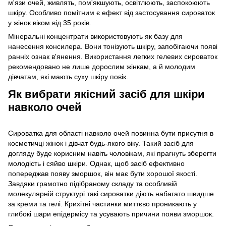
м'язи очей, живлять, пом'якшують, освітлюють, заспокоюють
шкіру. Особливо помітним є ефект від застосування сироваток
у жінок віком від 35 років.
Мінеральні концентрати використовують як базу для
нанесення консилера. Вони тонізують шкіру, запобігаючи появі
ранніх ознак в'янення. Використання легких гелевих сироваток
рекомендовано не лише дорослим жінкам, а й молодим
дівчатам, які мають суху шкіру повік.
Як вибрати якісний засіб для шкіри
навколо очей
Сироватка для області навколо очей повинна бути присутня в
косметичці жінок і дівчат будь-якого віку. Такий засіб для
догляду буде корисним навіть чоловікам, які прагнуть зберегти
молодість і сяйво шкіри. Однак, щоб засіб ефективно
попереджав появу зморшок, він має бути хорошої якості.
Завдяки грамотно підібраному складу та особливій
молекулярній структурі такі сироватки діють набагато швидше
за креми та гелі. Крихітні частинки миттєво проникають у
глибокі шари епідермісу та усувають причини появи зморшок.