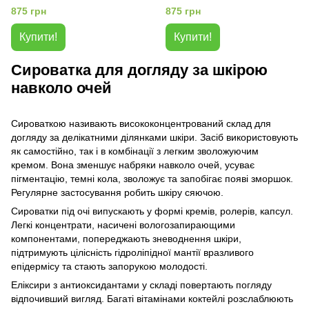
БІЛИЙ САНДАЛ
очей - БІЛИЙ РИС
875 грн
875 грн
Купити!
Купити!
Сироватка для догляду за шкірою
навколо очей
Сироваткою називають висококонцентрований склад для
догляду за делікатними ділянками шкіри. Засіб використовують
як самостійно, так і в комбінації з легким зволожуючим
кремом. Вона зменшує набряки навколо очей, усуває
пігментацію, темні кола, зволожує та запобігає появі зморшок.
Регулярне застосування робить шкіру сяючою.
Сироватки під очі випускають у формі кремів, ролерів, капсул.
Легкі концентрати, насичені вологозапирающими
компонентами, попереджають зневоднення шкіри,
підтримують цілісність гідроліпідної мантії вразливого
епідермісу та стають запорукою молодості.
Еліксири з антиоксидантами у складі повертають погляду
відпочивший вигляд. Багаті вітамінами коктейлі розслаблюють