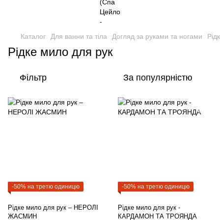
Каталог
Для ванни та тіла
Догляд за руками та ногами
Рід
Рідке мило для рук
Фільтр
За популярністю
-50% на третю одиницю
-50% на третю одиницю
Рідке мило для рук – НЕРОЛІ
Рідке мило для рук -
ЖАСМИН
КАРДАМОН ТА ТРОЯНДА