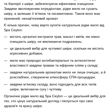
та бактерії з шкіри, забезпечуючи ефективне очищення.
Завдяки зволожуючим інгредієнтам, рідке мило не сушить
шкіру, а залишає її м'якою та оксамитовою. Також воно має
приємний, ненав'язливий аромат.
Є кілька причин, чому варто купити натуральне рідке мило від
Spa Ceylon:
містить органічні екстракти трав, масел і квітів, які ніжно
очищають шкіру, не викликаючи подразнень;
це ідеальний вибір для чутливої шкіри, оскільки не містить
агресивних добавок;
мило має природні антибактеріальні та антисептичні
властивості завдяки травам та ефірним оліям у складі;
завдяки натуральним ароматам мило не лише очищає, а й
розслаблює, створюючи атмосферу СПА-процедури;
завдяки м'якому складу, воно підходить для всіх типів
шкіри, включаючи суху і чутливу.
Органічне рідке мило від Spa Ceylon — це ідеальний вибір для
тих, хто цінує натуральний догляд і піклується про своє
здоров'я та красу шкіри.