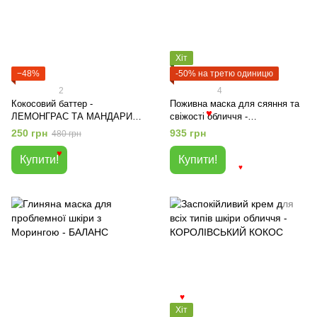
♥
Хіт
−48%
-50% на третю одиницю
2
4
Кокосовий баттер -
Поживна маска для сяяння та
ЛЕМОНГРАС ТА МАНДАРИН
свіжості обличчя -
♥
25г
КОРОЛІВСЬКИЙ КОКОС
250 грн
935 грн
480 грн
Купити!
Купити!
♥
♥
♥
Хіт