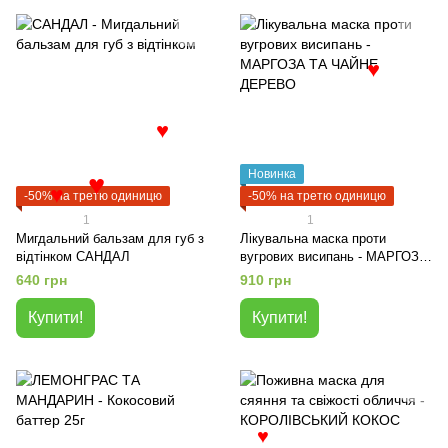
♥
♥
Новинка
-50% на третю одиницю
-50% на третю одиницю
♥
♥
1
1
Мигдальний бальзам для губ з
Лікувальна маска проти
відтінком САНДАЛ
вугрових висипань - МАРГОЗА
ТА ЧАЙНЕ ДЕРЕВО
640 грн
910 грн
Купити!
Купити!