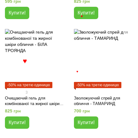
595 грн
825 грн
Купити!
Купити!
♥
♥
♥
-50% на третю одиницю
-50% на третю одиницю
3
Очищаючий гель для
Зволожуючий спрей для
комбінованої та жирної шкіри
обличчя - ТАМАРИНД
обличчя - БІЛА ТРОЯНДА
825 грн
700 грн
Купити!
Купити!