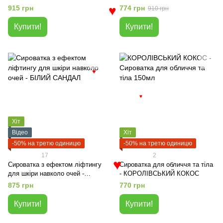
ТРОЯНДА
915 грн
774 грн
910 грн
♥
Купити!
Купити!
♥
♥
Хіт
Відео
Хіт
-50% на третю одиницю
-50% на третю одиницю
17
2
Сироватка з ефектом ліфтингу
Cироватка для обличчя та тіла
♥
для шкіри навколо очей -
- КОРОЛІВСЬКИЙ КОКОС
БІЛИЙ САНДАЛ
875 грн
770 грн
Купити!
Купити!