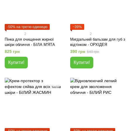
-50% на третю одиницю
−39%
2
2
Пінка для очищення жирної
Мигдальний бальзам для губ з
шкіри обличчя - БІЛА М'ЯТА
відтінком - ОРХІДЕЯ
825 грн
390 грн
640 грн
Купити!
Купити!