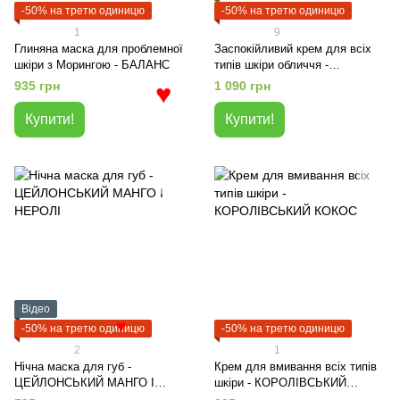
-50% на третю одиницю
-50% на третю одиницю
1
9
Глиняна маска для проблемної
Заспокійливий крем для всіх
шкіри з Морингою - БАЛАНС
типів шкіри обличчя -
КОРОЛІВСЬКИЙ КОКОС
935 грн
1 090 грн
♥
Купити!
Купити!
Відео
-50% на третю одиницю
-50% на третю одиницю
♥
2
1
Нічна маска для губ -
Крем для вмивання всіх типів
ЦЕЙЛОНСЬКИЙ МАНГО І
шкіри - КОРОЛІВСЬКИЙ
НЕРОЛІ
КОКОС