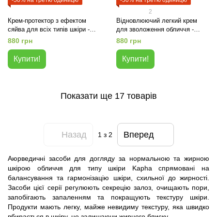
-50% на третю одиницю
-50% на третю одиницю
2
Крем-протектор з ефектом
Відновлюючий легкий крем
сяйва для всіх типів шкіри -
для зволоження обличчя -
БІЛИЙ ЖАСМИН
БІЛИЙ РИС
880 грн
880 грн
Купити!
Купити!
Показати ще 17 товарів
Назад
Вперед
1
з 2
Аюрведичні засоби для догляду за нормальною та жирною
шкірою обличчя для типу шкіри Kapha спрямовані на
балансування та гармонізацію шкіри, схильної до жирності.
Засоби цієї серії регулюють секрецію залоз, очищають пори,
запобігають запаленням та покращують текстуру шкіри.
Продукти мають легку, майже невидиму текстуру, яка швидко
вбирається в шкіру, не залишаючи жирного блиску.