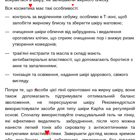
Вся косметика має такі особливості:
♥
♥
контроль за виділенням себуму, особливо в Т-зоні, щоб
запобігти жирному блиску та зберегти шкіру матовою;
очищення шкіри обличчя від забруднень і видалення
ороговілих клітин, що сприяє очищенню пор і знижує ризик
утворення комедонів;
трав'яні екстракти та масла в складі мають
антибактеріальні властивості, що допомагають боротися з
акне та запаленнями;
тонізація та освіження, надання шкірі здорового, свіжого
вигляду.
Попри те, що засоби цієї лінії орієнтовані на жирну шкіру, вони
♥
також допомагають підтримувати оптимальний баланс
зволоження, не пересушуючи шкіру. Рекомендується
використовувати засоби для типу шкіри Kapha на регулярній
основі. Спочатку використовуйте очищувальний гель чи пінку,
які ефективно видаляють забруднення, після чого можна
нанести легкий тонік або сироватку з антисептичними та
матуючими властивостями. Завершити догляд можна кремом
♥
або лосьйоном, який забезпечить зволоження без відчуття