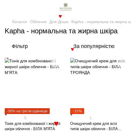
♥
Каталог
Обличчя
Для Доши
Kapha - нормальна та жирна ш
Kapha - нормальна та жирна шкіра
Фільтр
За популярністю
♥
♥
-50% на третю одиницю
−15%
5
1
Тонік для комбінованої і жирної
Очищуючий крем для всіх
♥
шкіри обличчя - БІЛА М'ЯТА
типів шкіри обличчя - БІЛА