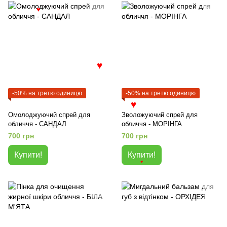
♥
♥
-50% на третю одиницю
-50% на третю одиницю
♥
Омолоджуючий спрей для
Зволожуючий спрей для
обличчя - САНДАЛ
обличчя - МОРІНГА
700 грн
700 грн
Купити!
Купити!
♥