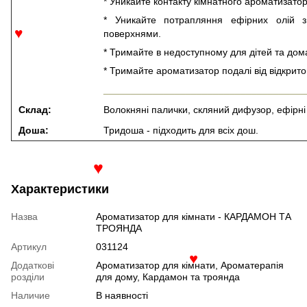
* Уникайте контакту кімнатного ароматизатор
* Уникайте потрапляння ефірних олій 
поверхнями.
♥
* Тримайте в недоступному для дітей та дома
* Тримайте ароматизатор подалі від відкрито
_____________________________________
Склад:
Волокняні палички, скляний дифузор, ефірні
Доша:
Тридоша - підходить для всіх дош.
♥
Характеристики
Назва
Ароматизатор для кімнати - КАРДАМОН ТА
ТРОЯНДА
Артикул
031124
Додаткові
Ароматизатор для кімнати, Ароматерапія
♥
розділи
для дому, Кардамон та троянда
Наличие
В наявності