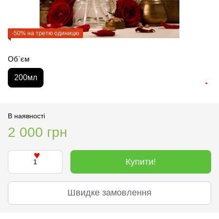
♥
-50% на третю одиницю
Об`єм
200мл
♥
В наявності
2 000 грн
Купити!
♥
Швидке замовлення