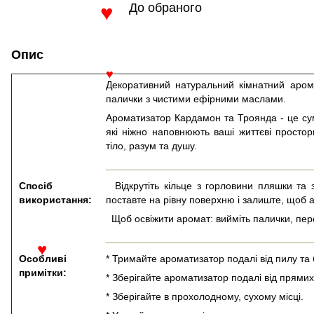
До обраного
♥
Опис
Декоративний натуральний кімнатний арома
♥
палички з чистими ефірними маслами.
Ароматизатор Кардамон та Троянда - це сум
які ніжно наповнюють ваші життєві просто
тіло, разум та душу.
_____________________________________
Спосіб
Відкрутіть кільце з горловини пляшки та з
використання:
поставте на рівну поверхню і залиште, щоб а
Щоб освіжити аромат: вийміть палички, пере
_____________________________________
Особливі
* Тримайте ароматизатор подалі від пилу та 
♥
примітки:
* Зберігайте ароматизатор подалі від прями
* Зберігайте в прохолодному, сухому місці.