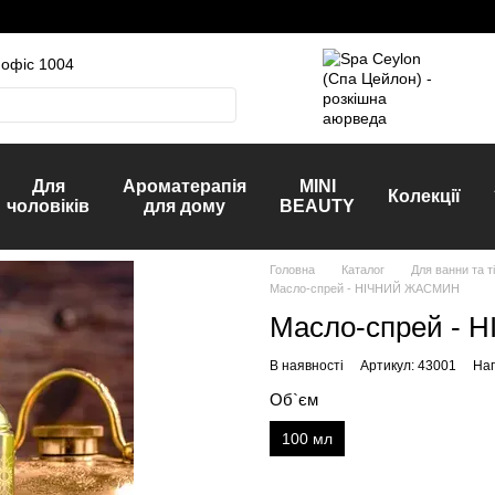
 офіс 1004
Для
Ароматерапія
MINI
Колекції
чоловіків
для дому
BEAUTY
Головна
Каталог
Для ванни та т
Масло-спрей - НІЧНИЙ ЖАСМИН
Масло-спрей -
В наявності
Артикул: 43001
Нап
Об`єм
100 мл