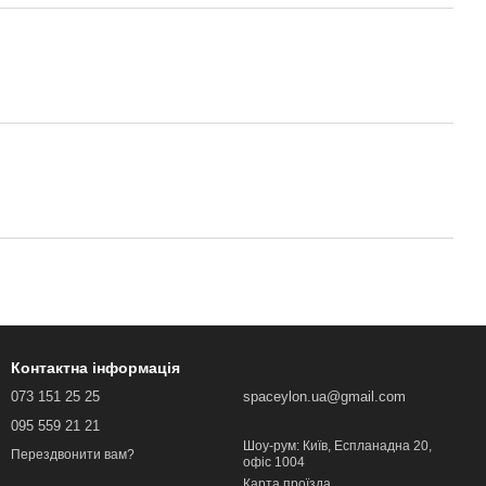
Контактна інформація
073 151 25 25
spaceylon.ua@gmail.com
095 559 21 21
Шоу-рум: Київ, Еспланадна 20,
Перездвонити вам?
офіс 1004
Карта проїзда