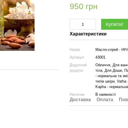
950 грн
Купити!
Характеристики
Назва
Масло-спрей - Н
Артикул
43001
Додаткові
Обличчя, Для ванн
розділи
тіла, Для Доши, П
- нормальна та змі
типів шкіри, Vatha
Kapha - нормальна 
Наличие
В наявності
Доставка
Оплата
Пов