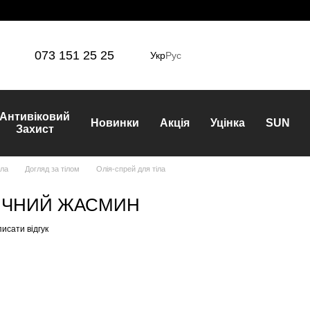
073 151 25 25
Укр
Рус
Антивіковий
Новинки
Акція
Уцінка
SUN
Захист
іла
Догляд за тілом
Олія-спрей для тіла
 НІЧНИЙ ЖАСМИН
исати відгук