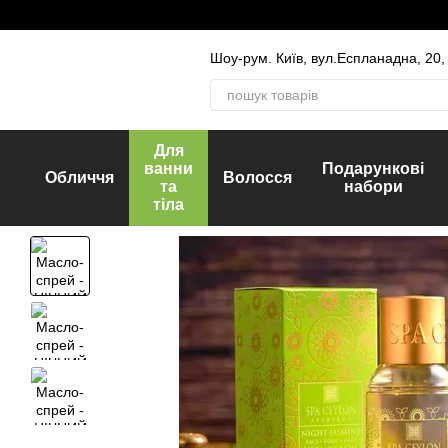
Перейти до основного контенту
Шоу-рум. Київ, вул.Еспланадна, 20,
Для
ванни
Подарункові
Обличчя
Волосся
та
набори
тіла