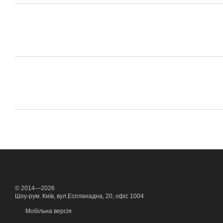
© 2014—2026
Шоу-рум. Київ, вул.Еспланадна, 20, офіс 1004
Мобільна версія