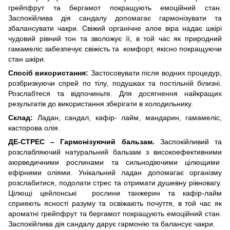
грейпфрут та бергамот покращують емоційний стан.
Заспокійлива дія сандалу допомагає гармонізувати та
збалансувати чакри. Свіжий органічне алое віра надає шкірі
чудовий рівний тон та зволожує її, в той час як природний
гамамеліс забезпечує свіжість та комфорт, якісно покращуючи
стан шкіри.
Спосіб використання:
Застосовувати після водних процедур,
розбризкуючи спрей по тілу, подушках та постільній білизні.
Розслабтеся та відпочиньте. Для досягнення найкращих
результатів до використання зберігати в холодильнику.
Склад:
Ладан, сандал, кафір- лайм, мандарин, гамамеліс,
касторова олія.
ДЕ-СТРЕС – Гармонізуючий бальзам.
Заспокійливий та
розслабляючий натуральний бальзам з високоефективними
аюрведичними рослинами та сильнодіючими цілющими
ефірними оліями. Унікальний ладан допомагає організму
розслабитися, подолати стрес та отримати душевну рівновагу.
Цілющі цейлонські рослини танжерин та кафір-лайм
сприяють ясності разуму та освіжають почуття, в той час як
ароматні грейпфрут та бергамот покращують емоційний стан.
Заспокійлива дія сандалу дарує гармонію та балансує чакри.