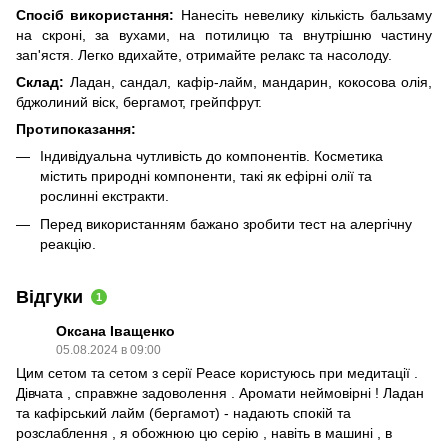
Спосіб використання:
Нанесіть невелику кількість бальзаму
на скроні, за вухами, на потилицю та внутрішню частину
зап'ястя. Легко вдихайте, отримайте релакс та насолоду.
Склад:
Ладан, сандал, кафір-лайм, мандарин, кокосова олія,
бджолиний віск, бергамот, грейпфрут.
Протипоказання:
Індивідуальна чутливість до компонентів. Косметика
містить природні компоненти, такі як ефірні олії та
рослинні екстракти.
Перед використанням бажано зробити тест на алергічну
реакцію.
Відгуки
1
Оксана Іващенко
05.08.2024 в 09:00
Цим сетом та сетом з серії Peace користуюсь при медитації .
Дівчата , справжне задоволення . Аромати неймовірні ! Ладан
та кафірський лайм (бергамот) - надають спокій та
розслаблення , я обожнюю цю серію , навіть в машині , в