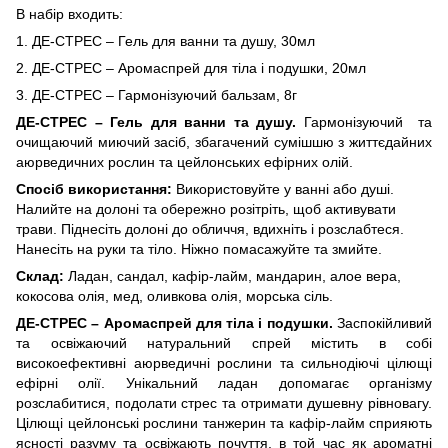
В набір входить:
1. ДЕ-СТРЕС – Гель для ванни та душу, 30мл
2. ДЕ-СТРЕС – Аромаспрей для тіла і подушки, 20мл
3. ДЕ-СТРЕС – Гармонізуючий бальзам, 8г
ДЕ-СТРЕС – Гель для ванни та душу.
Гармонізуючий та
очищаючий миючий засіб, збагачений сумішшю з життєдайних
аюрведичних рослин та цейлонських ефірних олій.
Спосіб використання:
Використовуйте у ванні або душі.
Налийте на долоні та обережно розітріть, щоб активувати
трави. Піднесіть долоні до обличчя, вдихніть і розслабтеся.
Нанесіть на руки та тіло. Ніжно помасажуйте та змийте.
Склад:
Ладан, сандал, кафір-лайм, мандарин, алое вера,
кокосова олія, мед, оливкова олія, морська сіль.
ДЕ-СТРЕС – Аромаспрей для тіла і подушки.
Заспокійливий
та освіжаючий натуральний спрей містить в собі
високоефективні аюрведичні рослини та сильнодіючі цілющі
ефірні олії. Унікальний ладан допомагає організму
розслабитися, подолати стрес та отримати душевну рівновагу.
Цілющі цейлонські рослини танжерин та кафір-лайм сприяють
ясності разуму та освіжають почуття, в той час як ароматні