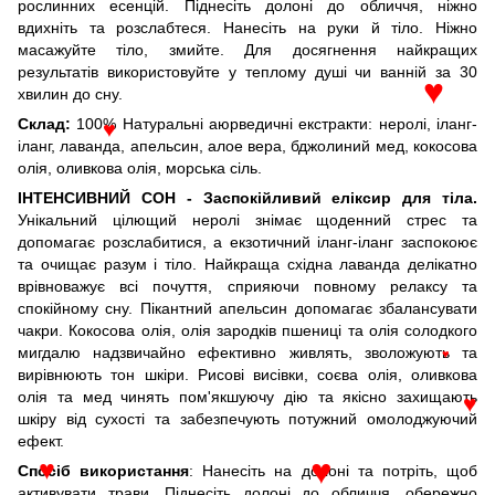
рослинних есенцій. Піднесіть долоні до обличчя, ніжно
вдихніть та розслабтеся. Нанесіть на руки й тіло. Ніжно
масажуйте тіло, змийте. Для досягнення найкращих
результатів використовуйте у теплому душі чи ванній за 30
хвилин до сну.
♥
Склад:
100% Натуральні аюрведичні екстракти: неролі, іланг-
♥
іланг, лаванда, апельсин, алое вера, бджолиний мед, кокосова
олія, оливкова олія, морська сіль.
ІНТЕНСИВНИЙ СОН - Заспокійливий еліксир для тіла.
Унікальний цілющий неролі знімає щоденний стрес та
допомагає розслабитися, а екзотичний іланг-іланг заспокоює
та очищає разум і тіло. Найкраща східна лаванда делікатно
врівноважує всі почуття, сприяючи повному релаксу та
спокійному сну. Пікантний апельсин допомагає збалансувати
чакри. Кокосова олія, олія зародків пшениці та олія солодкого
мигдалю надзвичайно ефективно живлять, зволожують та
♥
вирівнюють тон шкіри. Рисові висівки, соєва олія, оливкова
олія та мед чинять пом'якшуючу дію та якісно захищають
шкіру від сухості та забезпечують потужний омолоджуючий
♥
ефект.
Спосіб використання
: Нанесіть на долоні та потріть, щоб
♥
активувати трави. Піднесіть долоні до обличчя, обережно