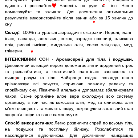
♥
вдихніть і розслабтеся. Нанесіть на руки та тіло. Ніжно
♥
♥
помасажуйте та залиште. Для досягнення оптимальних
результатів використовуйте після ванни або за 15 хвилин до
сну.
♥
Склад:
100% натуральні аюрведичні екстракти: Неролі, іланг-
іланг, лаванда, апельсин, кокос, зародки пшениці, оливкова
олія, рисові висівки, мигдальна олія, соєва олія,вода, мед,
гліцерин.
♥
ІНТЕНСИВНИЙ СОН - Аромаспрей для тіла і подушки.
Дивовижний цілющий неролі допомагає зняти щоденний стрес
та розслабитися, а екзотичний іланг-іланг заспокоює та
очищає разум та тіло. Найкраща східна лаванда ніжно
♥
врівноважує всі почуття, сприяючи повному релаксу та
спокійному сну. Пікантний апельсин допомагає збалансувати
чакри. Свіже органічне алое вера охолоджує всю систему
організму, в той час як кокосова олія, мед та оливкова олія
м'яко очищають та живлять шкіру, покращуючи загальний стан
здоров'я шкіри та ваше самопочуття.
Спосіб використання:
Легко розпилити спрей по всьому тілу,
на подушки та постільну білизну. Розслабитися та
насолодитися відпочинком. Для досягнення найкращих