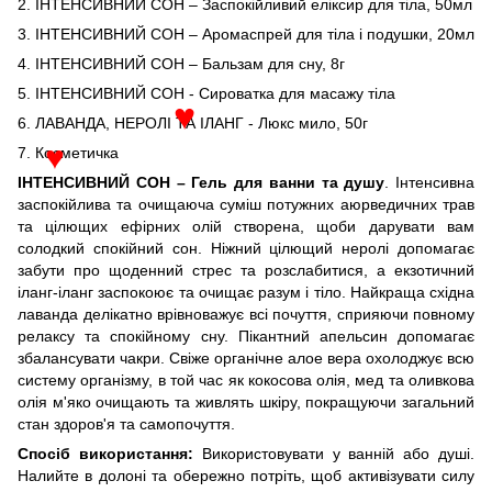
2. ІНТЕНСИВНИЙ СОН – Заспокійливий еліксир для тіла, 50мл
3. ІНТЕНСИВНИЙ СОН – Аромаспрей для тіла і подушки, 20мл
4. ІНТЕНСИВНИЙ СОН – Бальзам для сну, 8г
5. ІНТЕНСИВНИЙ СОН - Сироватка для масажу тіла
6. ЛАВАНДА, НЕРОЛІ ТА ІЛАНГ - Люкс мило, 50г
♥
7. Косметичка
♥
ІНТЕНСИВНИЙ СОН – Гель для ванни та душу
. Інтенсивна
заспокійлива та очищаюча суміш потужних аюрведичних трав
та цілющих ефірних олій створена, щоби дарувати вам
солодкий спокійний сон. Ніжний цілющий неролі допомагає
забути про щоденний стрес та розслабитися, а екзотичний
іланг-іланг заспокоює та очищає разум і тіло. Найкраща східна
лаванда делікатно врівноважує всі почуття, сприяючи повному
релаксу та спокійному сну. Пікантний апельсин допомагає
збалансувати чакри. Свіже органічне алое вера охолоджує всю
систему організму, в той час як кокосова олія, мед та оливкова
олія м'яко очищають та живлять шкіру, покращуючи загальний
стан здоров'я та самопочуття.
Спосіб використання:
Використовувати у ванній або душі.
Налийте в долоні та обережно потріть, щоб активізувати силу