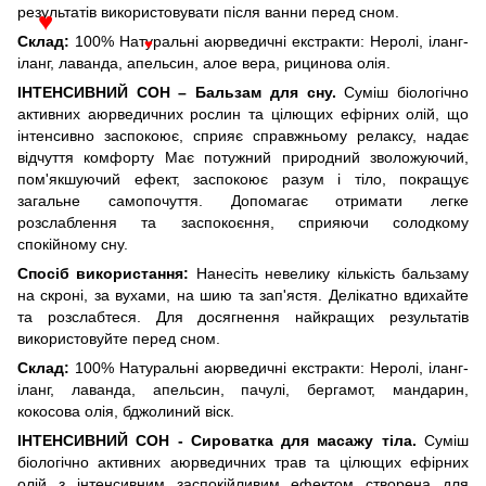
результатів використовувати після ванни перед сном.
♥
Склад:
100% Натуральні аюрведичні екстракти: Неролі, іланг-
♥
іланг, лаванда, апельсин, алое вера, рицинова олія.
ІНТЕНСИВНИЙ СОН – Бальзам для сну.
Суміш біологічно
активних аюрведичних рослин та цілющих ефірних олій, що
інтенсивно заспокоює, сприяє справжньому релаксу, надає
відчуття комфорту Має потужний природний зволожуючий,
пом'якшуючий ефект, заспокоює разум і тіло, покращує
загальне самопочуття. Допомагає отримати легке
розслаблення та заспокоєння, сприяючи солодкому
спокійному сну.
Спосіб використання:
Нанесіть невелику кількість бальзаму
на скроні, за вухами, на шию та зап'ястя. Делікатно вдихайте
та розслабтеся. Для досягнення найкращих результатів
використовуйте перед сном.
Склад:
100% Натуральні аюрведичні екстракти: Неролі, іланг-
іланг, лаванда, апельсин, пачулі, бергамот, мандарин,
кокосова олія, бджолиний віск.
ІНТЕНСИВНИЙ СОН - Сироватка для масажу тіла.
Суміш
біологічно активних аюрведичних трав та цілющих ефірних
олій з інтенсивним заспокійливим ефектом створена для