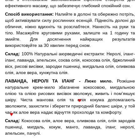
ефективного масажу, що забезпечує глибокий спокійний сон.
Спосіб використання:
Налийте в долоні та обережно потріть,
щоб активізувати силу рослинних есенцій. Піднесіть долоні до
обличчя, ніжно вдихніть та розслабтеся. Нанесіть на руки та
тіло. Масажуйте круговими рухами, залиште на 1 годину та
змийте. Для досягнення найкращих результатів
використовуйте за 30 хвилин перед сном.
Склад:
100% Натуральні аюрведичні екстракти: Неролі, іланг-
іланг, лаванда, апельсин, соєва олія, кокосова олія, бджолиний
віск, рисові висівки, зародки пшениці, мигдальна олія, оливкова
олія, алое вера, кунжутна олія.
ЛАВАНДА, НЕРОЛІ ТА ІЛАНГ - Люкс мило.
Розкішне
натуральне крем-мило збагачене кокосовою, мигдальною
олією та олією рисових висівок зволожує, живить і пом'якшує
шкіру. Чиста мангова олія та олія кокума допомагають
♥
зволожити, захистити і зберегти природний баланс шкіри, у той
час як алое вера надає відчуття прохолоди та комфорту.
♥
Склад:
Кокосова олія, алое вера, оливкова олія, олія зародків
пшениці, мигдаль, кокум, манго, лаванда, іланг, неролі,
апельсин, пачулі.