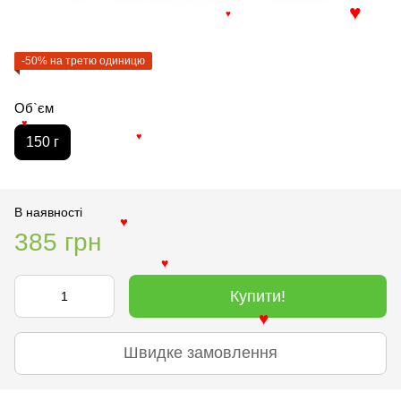
♥
♥
-50% на третю одиницю
Об`єм
♥
150 г
♥
В наявності
♥
385 грн
♥
Купити!
♥
Швидке замовлення