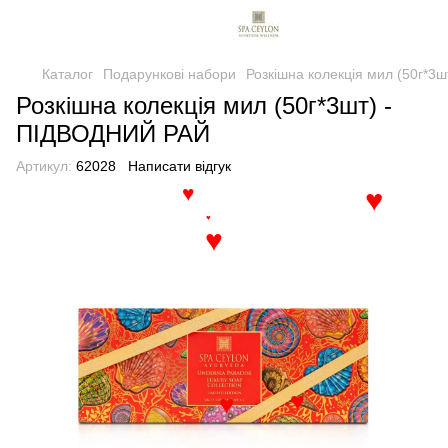
Каталог
Подарункові набори
Розкішна колекція мил (50г*3
Розкішна колекція мил (50г*3шт) -
ПІДВОДНИЙ РАЙ
Артикул:
62028
Написати відгук
♥
♥
♥
♥
♥
♥