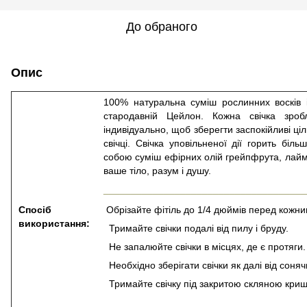
До обраного
Опис
100% натуральна суміш рослинних восків 
стародавній Цейлон. Кожна свічка зроб
індивідуально, щоб зберегти заспокійливі ціл
свічці. Свічка уповільненої дії горить бі
собою суміш ефірних олій грейпфрута, лайма
ваше тіло, разум і душу.
_____________________________________
Спосіб
Обрізайте фітіль до 1/4 дюймів перед кожн
використання:
Тримайте свічки подалі від пилу і бруду.
Не запалюйте свічки в місцях, де є протяги.
Необхідно зберігати свічки як далі від соня
Тримайте свічку під закритою скляною кришк
_____________________________________