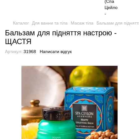
Каталог
Для ванни та тіла
Масаж тіла
Бальзам для піднят
Бальзам для підняття настрою -
ЩАСТЯ
Артикул:
31968
Написати відгук