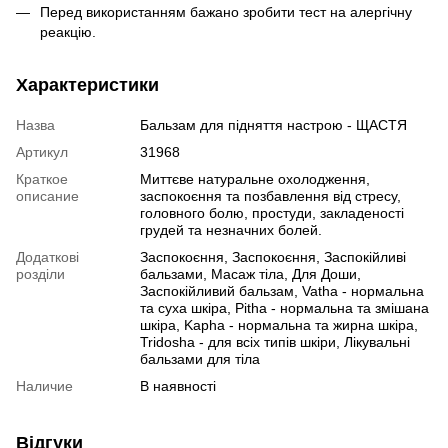
Перед використанням бажано зробити тест на алергічну
реакцію.
Характеристики
Назва
Бальзам для підняття настрою - ЩАСТЯ
Артикул
31968
Краткое
Миттєве натуральне охолодження,
описание
заспокоєння та позбавлення від стресу,
головного болю, простуди, закладеності
грудей та незначних болей.
Додаткові
Заспокоєння, Заспокоєння, Заспокійливі
розділи
бальзами, Масаж тіла, Для Доши,
Заспокійливий бальзам, Vatha - нормальна
та суха шкіра, Pitha - нормальна та змішана
шкіра, Kapha - нормальна та жирна шкіра,
Tridosha - для всіх типів шкіри, Лікувальні
бальзами для тіла
Наличие
В наявності
Відгуки