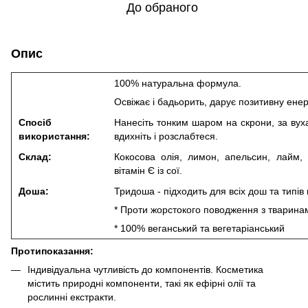
До обраного
Опис
100% натуральна формула.
Освіжає і бадьорить, дарує позитивну енер
Спосіб
Нанесіть тонким шаром на скрони, за вуха
використання:
вдихніть і розслабтеся.
Склад:
Кокосова олія, лимон, апельсин, лайм, 
вітамін Є із сої.
Доша:
Тридоша - підходить для всіх дош та типів 
* Проти жорстокого поводження з тварина
* 100% веганський та вегетаріанський
Протипоказання:
Індивідуальна чутливість до компонентів. Косметика
містить природні компоненти, такі як ефірні олії та
рослинні екстракти.