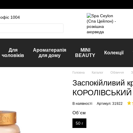
 офіс 1004
Для
Ароматерапія
MINI
Колекції
чоловіків
для дому
BEAUTY
Головна
Каталог
Обличчя
З
Заспокійливий кр
КОРОЛІВСЬКИЙ
В наявності
Артикул: 31922
Об`єм
50 г