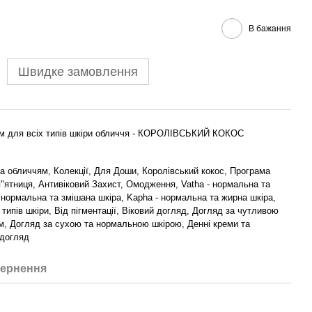
В бажання
Швидке замовлення
ем для всіх типів шкіри обличчя - КОРОЛІВСЬКИЙ КОКОС
а обличчям, Колекції, Для Доши, Королівський кокос, Програма
п"ятниця, Антивіковий Захист, Омодження, Vatha - нормальна та
- нормальна та змішана шкіра, Kapha - нормальна та жирна шкіра,
х типів шкіри, Від пігментації, Віковий догляд, Догляд за чутливою
м, Догляд за сухою та нормальною шкірою, Денні креми та
 догляд
ернення