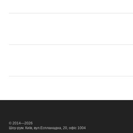
© 2014—2026
Шоу-рум. Київ, вул.Еспланадна, 20, офіс 1004