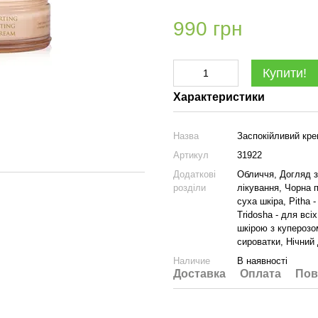
990 грн
Купити!
Характеристики
Назва
Заспокійливий кр
Артикул
31922
Додаткові
Обличчя, Догляд з
розділи
лікування, Чорна 
суха шкіра, Pitha 
Tridosha - для всі
шкірою з куперозо
сироватки, Нічний
Наличие
В наявності
Доставка
Оплата
Пов