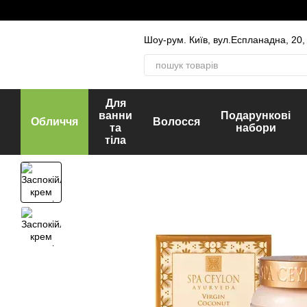
Перейти до основного контенту
Шоу-рум. Київ, вул.Еспланадна, 20,
Для
ванни
Подарункові
Обличчя
Волосся
та
набори
тіла