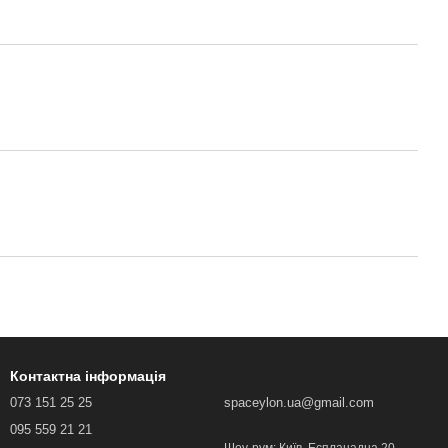
Контактна інформація
073 151 25 25
spaceylon.ua@gmail.com
095 559 21 21