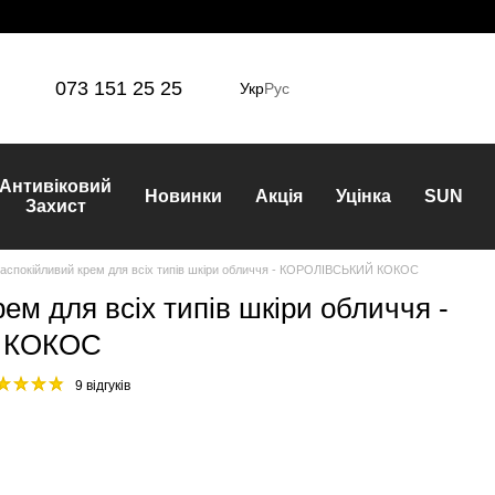
073 151 25 25
Укр
Рус
Антивіковий
Новинки
Акція
Уцінка
SUN
Захист
аспокійливий крем для всіх типів шкіри обличчя - КОРОЛІВСЬКИЙ КОКОС
ем для всіх типів шкіри обличчя -
 КОКОС
9 відгуків