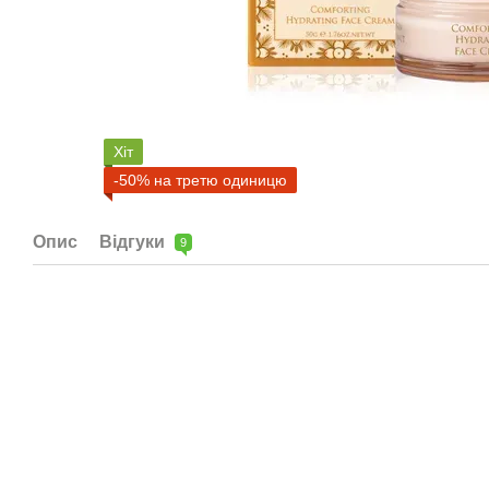
Хіт
-50% на третю одиницю
Опис
Відгуки
9