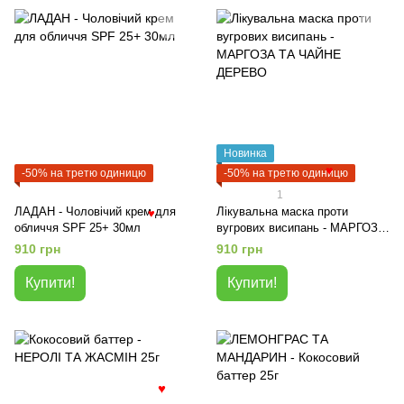
Новинка
-50% на третю одиницю
-50% на третю одиницю
♥
1
ЛАДАН - Чоловічий крем для
Лікувальна маска проти
♥
обличчя SPF 25+ 30мл
вугрових висипань - МАРГОЗА
ТА ЧАЙНЕ ДЕРЕВО
910 грн
910 грн
Купити!
Купити!
♥