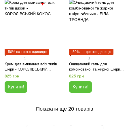
♥
-50% на третю одиницю
-50% на третю одиницю
1
3
Крем для вмивання всіх типів
Очищаючий гель для
шкіри - КОРОЛІВСЬКИЙ
комбінованої та жирної шкіри
КОКОС
обличчя - БІЛА ТРОЯНДА
825 грн
825 грн
Купити!
Купити!
Показати ще 20 товарів