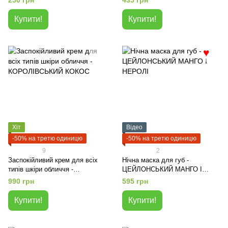
250 грн
435 грн
Купити!
Купити!
♥
Хіт
Відео
-50% на третю одиницю
-50% на третю одиницю
9
2
Заспокійливий крем для всіх
Нічна маска для губ -
типів шкіри обличчя -
ЦЕЙЛОНСЬКИЙ МАНГО І
КОРОЛІВСЬКИЙ КОКОС
НЕРОЛІ
990 грн
595 грн
Купити!
Купити!