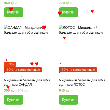
950 грн
770 грн
Купити!
Купити!
♥
♥
♥
♥
♥
♥
−53%
♥
♥
♥
-50% на третю одиницю
-50% на третю одиницю
1
Мигдальний бальзам для губ з
Мигдальний бальзам для губ з
відтінком САНДАЛ
відтінком ЛОТОС
♥
300 грн
640 грн
640 грн
Купити!
Купити!