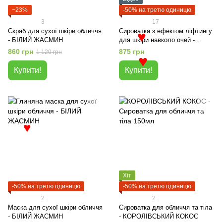
−23%
-50% на третю одиницю
3
17
Скраб для сухої шкіри обличчя
Сироватка з ефектом ліфтингу
- БІЛИЙ ЖАСМИН
для шкіри навколо очей -
♥
БІЛИЙ САНДАЛ
860 грн
875 грн
1 120 грн
♥
Купити!
Купити!
♥
Хіт
-50% на третю одиницю
-50% на третю одиницю
2
2
Маска для сухої шкіри обличчя
Cироватка для обличчя та тіла
- БІЛИЙ ЖАСМИН
- КОРОЛІВСЬКИЙ КОКОС