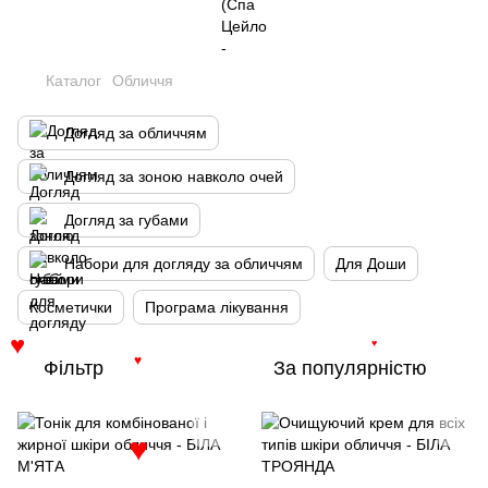
Каталог
Обличчя
Догляд за обличчям
Догляд за зоною навколо очей
Догляд за губами
Набори для догляду за обличчям
Для Доши
Косметички
Програма лікування
♥
♥
Фільтр
За популярністю
♥
♥