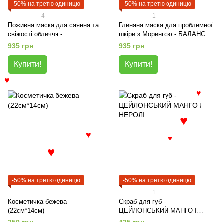
-50% на третю одиницю
-50% на третю одиницю
4
1
Поживна маска для сяяння та
Глиняна маска для проблемної
свіжості обличчя -
шкіри з Морингою - БАЛАНС
КОРОЛІВСЬКИЙ КОКОС
935 грн
935 грн
Купити!
Купити!
♥
♥
♥
♥
♥
♥
-50% на третю одиницю
-50% на третю одиницю
1
Косметичка бежева
Скраб для губ -
(22см*14см)
ЦЕЙЛОНСЬКИЙ МАНГО І
НЕРОЛІ