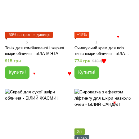
-50% на третю одиницю
−15%
♥
5
1
Тонік для комбінованої і жирної
Очищуючий крем для всіх
шкіри обличчя - БІЛА М'ЯТА
типів шкіри обличчя - БІЛА
ТРОЯНДА
915 грн
774 грн
910 грн
♥
Купити!
Купити!
♥
♥
♥
Хіт
Відео