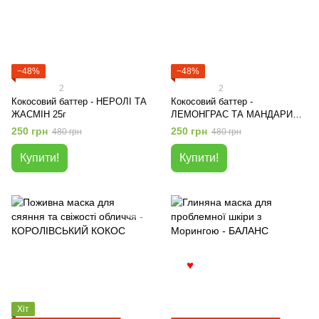
−48%
−48%
2
2
Кокосовий баттер - НЕРОЛІ ТА
Кокосовий баттер -
ЖАСМІН 25г
ЛЕМОНГРАС ТА МАНДАРИН
25г
250 грн
250 грн
480 грн
480 грн
Купити!
Купити!
♥
Хіт