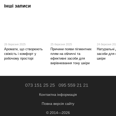
Інші записи
26 березня 2025
25 березня 2025
24 березня 20
Аромати, що створюють
Причини появи пігментних
Натуральні 
свіжість і комфорт у
плям на обличчі та
засоби для 
робочому просторі
ефективні засоби для
шкіри
вирівнювання тону шкіри
073 151 25 25
095 559 21 21
Контактна інформація
Повна версія сайту
© 2014—2026