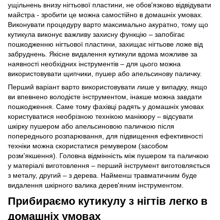
ущільнень внизу нігтьової пластини, не обов'язково відвідувати
майстра - зробити це можна самостійно в домашніх умовах.
Виконувати процедуру варто максимально акуратно, тому що
кутикула виконує важливу захисну функцію – запобігає
пошкодженню нігтьової пластини, захищає нігтьове ложе від
забруднень. Якісне видалення кутикули вдома можливе за
наявності необхідних інструментів – для цього можна
використовувати щипчики, пушер або апельсинову паличку.
Перший варіант варто використовувати лише у випадку, якщо
ви впевнено володієте інструментом, інакше можна завдати
пошкодження. Саме тому фахівці радять у домашніх умовах
користуватися необрізною технікою манікюру – відсувати
шкірку пушером або апельсиновою паличкою після
попереднього розпарювання, для підвищення ефективності
техніки можна скористатися ремувером (засобом
розм'якшення). Головна відмінність між пушером та паличкою
у матеріалі виготовлення – перший інструмент виготовляється
з металу, другий – з дерева. Найменш травматичним буде
видалення шкірного валика дерев'яним інструментом.
Прибираємо кутикулу з нігтів легко в
домашніх умовах