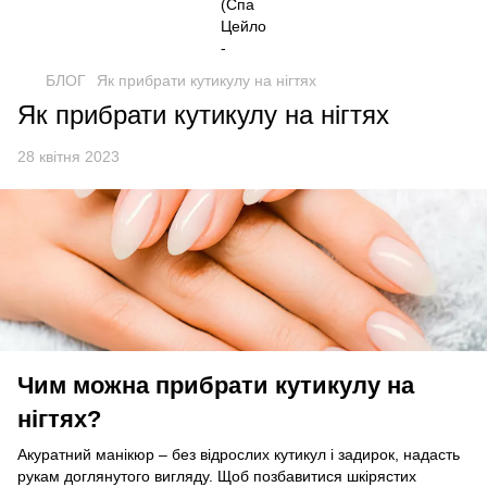
БЛОГ
Як прибрати кутикулу на нігтях
Як прибрати кутикулу на нігтях
28 квітня 2023
Чим можна прибрати кутикулу на
нігтях?
Акуратний манікюр – без відрослих кутикул і задирок, надасть
рукам доглянутого вигляду. Щоб позбавитися шкірястих