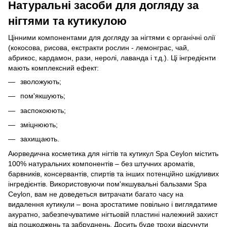
Натуральні засоби для догляду за
нігтями та кутикулою
Цінними компонентами для догляду за нігтями є органічні олії
(кокосова, рисова, екстракти рослин - лемонграс, чай,
абрикос, кардамон, рази, неролі, лаванда і т.д.). Ці інгредієнти
мають комплексний ефект:
зволожують;
пом'якшують;
заспокоюють;
зміцнюють;
захищають.
Аюрведична косметика для нігтів та кутикул Spa Ceylon містить
100% натуральних компонентів – без штучних ароматів,
барвників, консервантів, спиртів та інших потенційно шкідливих
інгредієнтів. Використовуючи пом'якшувальні бальзами Spa
Ceylon, вам не доведеться витрачати багато часу на
видалення кутикули – вона зростатиме повільно і виглядатиме
акуратно, забезпечуватиме нігтьовій пластині належний захист
від пошкоджень та забруднень. Досить буде трохи відсунути