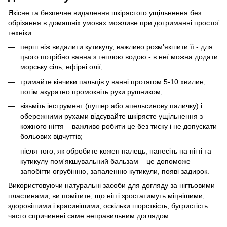
Якісне та безпечне видалення шкірястого ущільнення без
обрізання в домашніх умовах можливе при дотриманні простої
техніки:
перш ніж видалити кутикулу, важливо розм'якшити її - для
цього потрібно ванна з теплою водою - в неї можна додати
морську сіль, ефірні олії;
тримайте кінчики пальців у ванні протягом 5-10 хвилин,
потім акуратно промокніть руки рушником;
візьміть інструмент (пушер або апельсинову паличку) і
обережними рухами відсувайте шкірясте ущільнення з
кожного нігтя – важливо робити це без тиску і не допускати
больових відчуттів;
після того, як обробите кожен палець, нанесіть на нігті та
кутикулу пом'якшувальний бальзам – це допоможе
запобігти огрубінню, запаленню кутикули, появі задирок.
Використовуючи натуральні засоби для догляду за нігтьовими
пластинами, ви помітите, що нігті зростатимуть міцнішими,
здоровішими і красивішими, оскільки шорсткість, бугристість
часто спричинені саме неправильним доглядом.